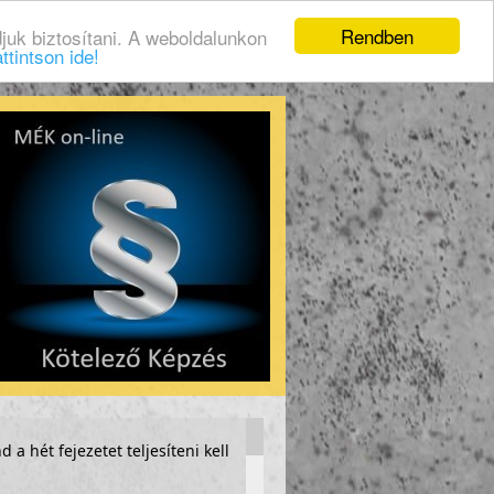
Rendben
juk biztosítani. A weboldalunkon
ttintson ide!
 a hét fejezetet teljesíteni kell