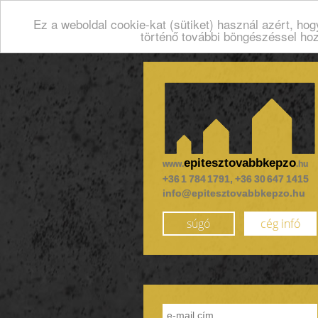
Ez a weboldal cookie-kat (sütiket) használ azért, ho
történő további böngészéssel ho
epitesztovabbkepzo
www.
.hu
+36 1 784 1791, +36 30 647 1415
info@epitesztovabbkepzo.hu
súgó
cég infó