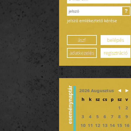
?
jelszó emlékeztető kérése
ászf
belépés
adatkezelés
regisztráció
eseménynaptár
2026 Augusztus
h
k
sz
cs
p
sz
v
1
2
3
4
5
6
7
8
9
10
11
12
13
14
15
16