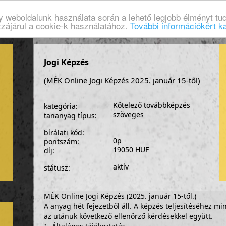
gy weboldalunk használata során a lehető legjobb élményt tud
zzájárul a cookie-k használatához.
További információkért ka
Jogi Képzés
(MÉK Online Jogi Képzés 2025. január 15-től)
Kötelező továbbképzés
kategória:
szöveges
tananyag típus:
bírálati kód:
0p
pontszám:
19050 HUF
díj:
aktív
státusz:
MÉK Online Jogi Képzés (2025. január 15-től.)
A anyag hét fejezetből áll. A képzés teljesítéséhez mind
az utánuk következő ellenörző kérdésekkel együtt.