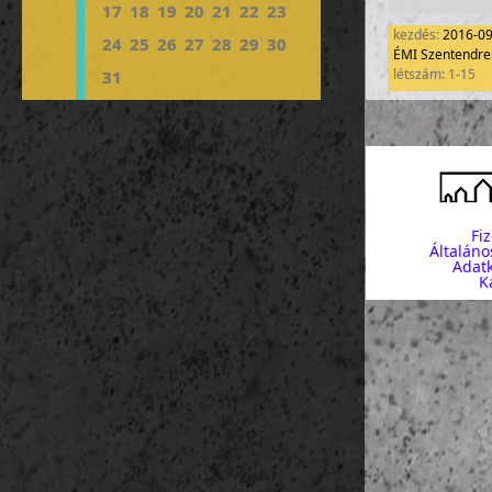
17
18
19
20
21
22
23
kezdés:
2016-0
24
25
26
27
28
29
30
ÉMI Szentendrei
létszám: 1-15
31
Fi
Általáno
Adatk
K