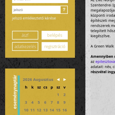
Szentendrei Ip
?
megalapozója 
központi irod
jelszó emlékeztető kérése
építészeti meg
rendszerek mel
telepített hős
ászf
belépés
kiegészítve.
adatkezelés
regisztráció
A Green Walk 
Amennyiben n
az
epitesztov
adatait: név,
részvétel ing
eseménynaptár
2026 Augusztus
h
k
sz
cs
p
sz
v
1
2
3
4
5
6
7
8
9
10
11
12
13
14
15
16