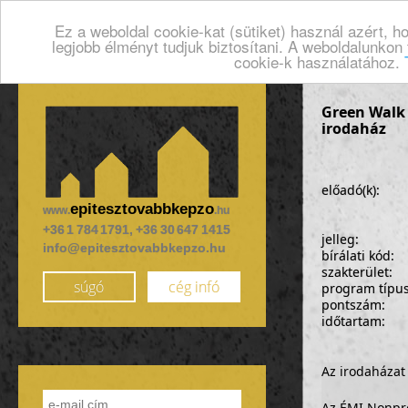
Ez a weboldal cookie-kat (sütiket) használ azért, 
legjobb élményt tudjuk biztosítani. A weboldalunkon
cookie-k használatához.
Green Walk 
irodaház
előadó(k):
epitesztovabbkepzo
www.
.hu
+36 1 784 1791, +36 30 647 1415
jelleg:
info@epitesztovabbkepzo.hu
bírálati kód:
szakterület:
súgó
cég infó
program típu
pontszám:
időtartam:
Az irodaházat
Az ÉMI Nonprof