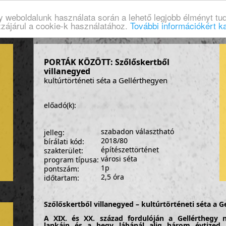
gy weboldalunk használata során a lehető legjobb élményt tud
zzájárul a cookie-k használatához.
További információkért ka
PORTÁK KÖZÖTT: Szőlőskertből
villanegyed
kultúrtörténeti séta a Gellérthegyen
előadó(k):
szabadon választható
jelleg:
2018/80
bírálati kód:
építészettörténet
szakterület:
városi séta
program típusa:
1p
pontszám:
2,5 óra
időtartam:
Szőlőskertből villanegyed – kultúrtörténeti séta a G
A XIX. és XX. század fordulóján a Gellérthegy n
lankáin és a hegy lábánál alig három évtized a