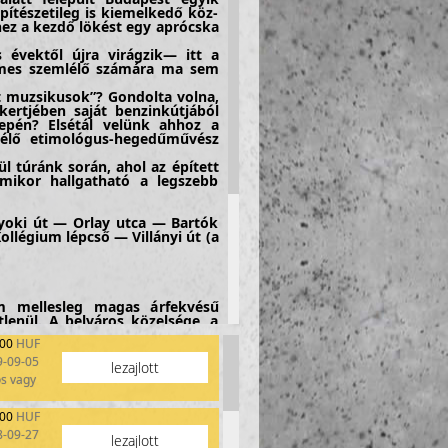
ítészetileg is kiemelkedő köz-
hez a kezdő lökést egy aprócska
évektől újra virágzik— itt a
yelmes szemlélő számára ma sem
t muzsikusok”? Gondolta volna,
kertjében saját benzinkútjából
epén? Elsétál velünk ahhoz a
szélő etimológus-hegedűművész
 túránk során, ahol az épített
s mikor hallgatható a legszebb
nyoki út — Orlay utca — Bartók
ollégium lépcső — Villányi út (a
m mellesleg magas árfekvésű
lenül. A belváros közelsége, a
ekkel teli lankák és a huszadik
300
HUF
vonzó lakóhellyé varázsolják az
9-09-05
lezajlott
kor a szórványosan beépített,
os vagy
vid idő alatt a város szerves
táról, szót ejtünk azokról, akik
300
HUF
ztek a hegyre, később pedig a
 időszakkal is, amikor már nem
8-09-27
lezajlott
llett szükség van bérházakra,