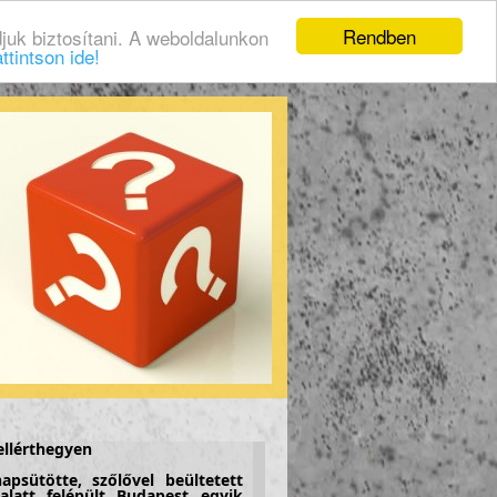
Rendben
juk biztosítani. A weboldalunkon
ttintson ide!
ellérthegyen
apsütötte, szőlővel beültetett
latt felépült Budapest egyik