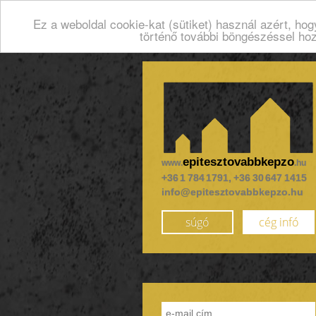
Ez a weboldal cookie-kat (sütiket) használ azért, ho
történő további böngészéssel ho
epitesztovabbkepzo
www.
.hu
+36 1 784 1791, +36 30 647 1415
info@epitesztovabbkepzo.hu
súgó
cég infó