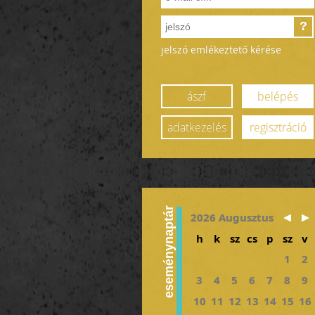
?
jelszó emlékeztető kérése
ászf
belépés
adatkezelés
regisztráció
eseménynaptár
2026 Augusztus
h
k
sz
cs
p
sz
v
1
2
3
4
5
6
7
8
9
10
11
12
13
14
15
16