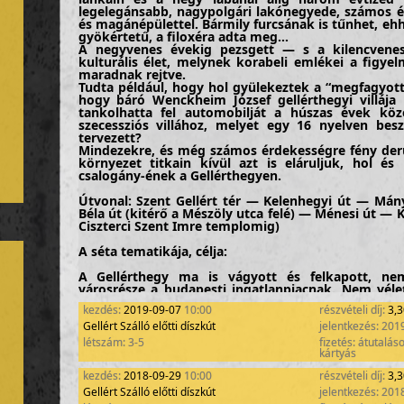
legelegánsabb, nagypolgári lakónegyede, számos ép
és magánépülettel. Bármily furcsának is tűnhet, eh
gyökértetű, a filoxéra adta meg…
A negyvenes évekig pezsgett — s a kilencvenes 
kulturális élet, melynek korabeli emlékei a fig
maradnak rejtve.
Tudta például, hogy hol gyülekeztek a “megfagyot
hogy báró Wenckheim József gellérthegyi villája 
tankolhatta fel automobilját a húszas évek köz
szecessziós villához, melyet egy 16 nyelven be
tervezett?
Mindezekre, és még számos érdekességre fény derül
környezet titkain kívül azt is eláruljuk, hol é
csalogány-ének a Gellérthegyen.
Útvonal: Szent Gellért tér — Kelenhegyi út — Má
Béla út (kitérő a Mészöly utca felé) — Ménesi út — K
Ciszterci Szent Imre templomig)
A séta tematikája, célja:
A Gellérthegy ma is vágyott és felkapott, ne
városrésze a budapesti ingatlanpiacnak. Nem vélet
kedvező fekvésű, szellősen beépített, zöld növény
kezdés:
2019-09-07
10:00
részvételi díj:
3,
század első évtizedeiben épült épületek karaktere 
eredetileg szőlővel beültetett területet.
Gellért Szálló előtti díszkút
jelentkezés: 201
Sétánk fókuszában éppen az az időszak áll, ami
létszám: 3-5
fizetés: átutalás
szőlőtermesztésre berendezkedett Gellérthegy rö
kártyás
részévé vált. Beszélünk a változás okairól, folyama
kezdés:
2018-09-29
10:00
részvételi díj:
3,
meglátva a kiváló lehetőséget, elsőkként építke
Bartók Béla úton sétálva megismerkedünk azzal az
Gellért Szálló előtti díszkút
jelentkezés: 201
volt kérdés tovább, hogy a hegyoldal villái me