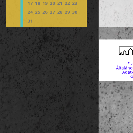
reggeli a
17
18
19
20
21
22
23
közlekedés
24
25
26
27
28
29
30
délelőt
31
Arc de Tr
Cit
Museo
Museo
Fi
Parroqui
Általáno
Adatk
K
Palau d
Parlamen
Zoo de 