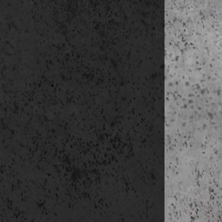
(
(
• Hotel
• Can Fr
(• Parc Ce
(• Hot
Parque Dia
séta a 
• Hotel 
• Torre 
• Forum 