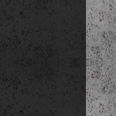
3.
nap
(nov. 22
reggeli 
közös veze
Mercat 
10:00
Carrer 
Capella 
Plaça Fe
Plaça de 
Archivo de
Museo de H