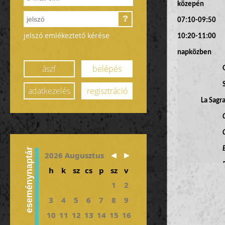
közepén
?
07:10-09:50 ut
jelszó emlékeztető kérése
10:20-11:00 tr
napközben kö
ászf
belépés
adatkezelés
regisztráció
La Sagr
Basilica d
eseménynaptár
2026 Augusztus
Palau 
h
k
sz
cs
p
sz
v
1
2
3
4
5
6
7
8
9
2. nap
(nov. 21.
10
11
12
13
14
15
16