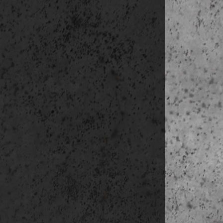
Plaça d
Capella d
Plaça de
e b é d s
Plaça d
Séta a 
Palau de Aduana
Museo 
Rambla 
Casa da 
Museo del
Gran Tea