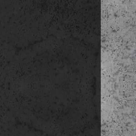
Tor
Tor
Ara
Yac
Edif
Merc
e b é 
délután C
Hote
Torr
séta a köté
Fond
Olimp