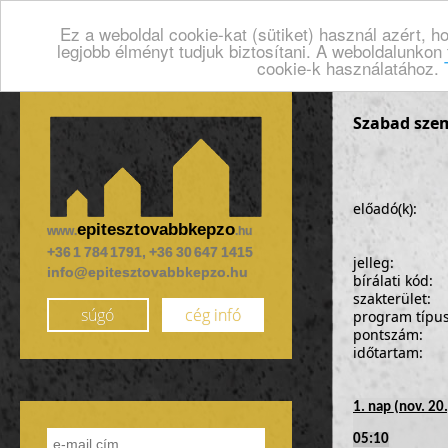
Ez a weboldal cookie-kat (sütiket) használ azért, 
legjobb élményt tudjuk biztosítani. A weboldalunkon
cookie-k használatához.
Szabad sze
előadó(k):
epitesztovabbkepzo
www.
.hu
+36 1 784 1791, +36 30 647 1415
jelleg:
info@epitesztovabbkepzo.hu
bírálati kód:
szakterület:
súgó
cég infó
program típu
pontszám:
időtartam:
1. nap
(nov. 20.
05:10
találko