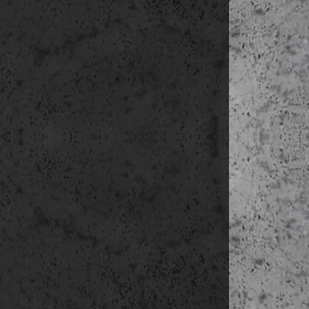
Mercat d
késő délután s
Centre de
MAC
4. nap
(nov. 23.
reggeli a h
délelőt
Plaça de l
(