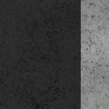
Pala
Torr
Pave
Caix
Pala
Fue
Pala
Museo
Aren
késő délután:
Picass