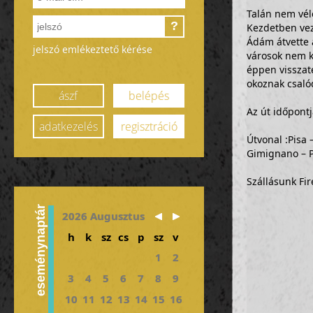
Talán nem véle
?
Kezdetben veze
Ádám átvette a
jelszó emlékeztető kérése
városok nem k
éppen visszaté
okoznak csaló
ászf
belépés
Az út időpontj
adatkezelés
regisztráció
Útvonal :Pisa 
Gimignano – P
Szállásunk Fi
eseménynaptár
2026 Augusztus
h
k
sz
cs
p
sz
v
1
2
3
4
5
6
7
8
9
10
11
12
13
14
15
16