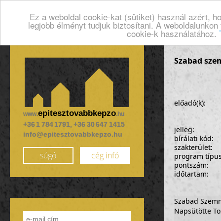
Ez a weboldal cookie-kat (sütiket) használ azért, 
legjobb élményt tudjuk biztosítani. A weboldalunkon
cookie-k használatához.
Szabad sze
előadó(k):
epitesztovabbkepzo
www.
.hu
+36 1 784 1791, +36 30 647 1415
jelleg:
info@epitesztovabbkepzo.hu
bírálati kód:
szakterület:
súgó
cég infó
program típu
pontszám:
időtartam:
Szabad Szemm
Napsütötte To