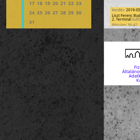
17
18
19
20
21
22
23
kezdés:
2019-0
24
25
26
27
28
29
30
Liszt Ferenc Bu
2. Terminál
külf
31
létszám: 36-42
Fi
Általáno
Adatk
K