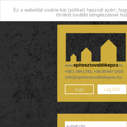
Ez a weboldal cookie-kat (sütiket) használ azért, ho
történő további böngészéssel ho
epitesztovabbkepzo
www.
.hu
+36 1 784 1791, +36 30 647 1415
info@epitesztovabbkepzo.hu
súgó
cég infó