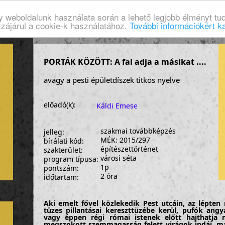
gy weboldalunk használata során a lehető legjobb élményt tud
zzájárul a cookie-k használatához.
További információkért ka
PORTÁK KÖZÖTT: A fal adja a másikat ....
avagy a pesti épületdíszek titkos nyelve
előadó(k):
Káldi Emese
szakmai továbbképzés
jelleg:
MÉK: 2015/297
bírálati kód:
építészettörténet
szakterület:
városi séta
program típusa:
1p
pontszám:
2 óra
időtartam:
Aki emelt fővel közlekedik Pest utcáin, az lépten
tüzes pillantásai kereszttüzébe kerül, pufók ang
vagy éppen régi római istenek előtt hajthatja 
megszokott szemmagasság felett virágok indái, m