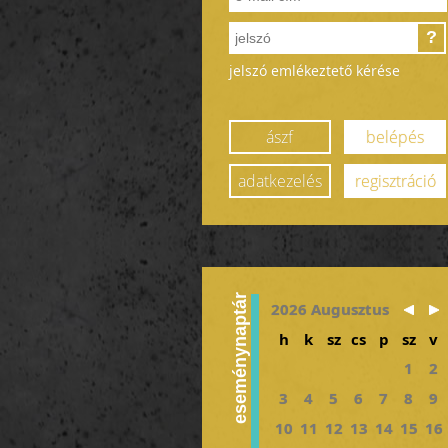
?
jelszó emlékeztető kérése
ászf
belépés
adatkezelés
regisztráció
eseménynaptár
2026 Augusztus
h
k
sz
cs
p
sz
v
1
2
3
4
5
6
7
8
9
10
11
12
13
14
15
16