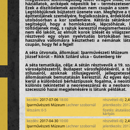
háziállatok, arcképek népesítik be – természetese
Ezek a díszítőelemek azonban nem csupán a szem 
Legtöbbjüknek bújtatott üzenete van. Megfejtve a t
építtetőjének személyére, foglalkozására, érdeklődé
utolsósorban a kor szellemére. Kétórás sétánko
segítségül, hogy a homlokzatok, lépcsőházak, 
töltődjenek meg, s rajtuk keresztül megismerhessü
nem élő lakóit, az elmúlt korok ízlését és világsz
résztvevő egy olyan nyelvtudás birtokában le
használva vallomásra késztetheti a némának lát
csupán, hogy fel a fejjel!
A séta útvonala, állomásai:
Iparművészeti Múzeum – 
József körút – Rökk Szilárd utca – Gutenberg tér
A séta tematikája, célja:
A sétán résztvevők a 19. szá
városépítészetről, Budapest városfejlődéséről, a t
stílusairól, azoknak stílusjegyeiről, jellegzet
állomásainak bemutatásán keresztül. Az egyes ép
kerül a különböző bérháztípusok fogalma, a neost
különös tekintettel a neoreneszánsz és a neobar
szecesszió hazai megjelenésére is látunk példákat.
A séta fókuszában az épületek homlokzati dís
kezdés:
2017-07-06
18:00
részvételi díj:
2,
távcsöveken keresztül (a túrán rendelkezésre állnak,
Iparművészeti Múzeum
Lechner szobornál
jelentkezés: 201
szemügyre venni, s amelyek nem ritkán tartal
építész, építtető vagy a funkció vonatkozásában.
létszám: 0-5
fizetés: átutalás
kártyás
A mai pesti városkép kialakulásának története 
kezdés:
2017-04-30
10:00
részvételi díj:
2,
nagykörút és környéke – azért is fontos és érd
kikerülhetetlen téma, mert segít megérteni a Bud
Iparművészeti Múzeum
Lechner szobornál
jelentkezés: 201