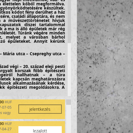
n élettelen kőből megformálva.
gyönyörködtetésére készültek.
itkos kódot fény derülhet a ház
sére, családi állapotára, és nem
n a művészettörténetet hívjuk
kapuzatok díszei tartalommal
k a ma is álló épületek már rég
emléletét. Túránk végére minden
sz, melyet a városban bárhol
szó épületeket. Annyit kérünk
Mária utca – Csepreghy utca –
zad végi – 20. század eleji pesti
árgyalt korszak főbb építészeti
ességeiről hallhatnak – a túra
ületek kapcsán meghatározásra
ílusok alkalmazásának kérdése,
okk építészeti megoldásokra. A
zítései állnak, melyeket kis
490
HUF
 de lehet hozni is) lehet jobban
7-07-05
ommal bírnak – elsősorban az
jelentkezés
os vagy
– ezen belül is elsősorban a
490
HUF
ekes, a mai ember számára is
apest városszerkezetéből adódó
7-04-27
lezajlott