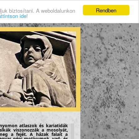
Rendben
juk biztosítani. A weboldalunkon
ttintson ide!
 nyomon atlaszok és kariatidák
yalkák viszonozzák a mosolyát,
meg a fejét. A házak falait a
agyar népi motívumok, vad- és