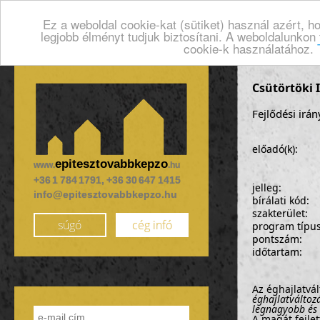
Ez a weboldal cookie-kat (sütiket) használ azért, 
legjobb élményt tudjuk biztosítani. A weboldalunkon
cookie-k használatához.
Csütörtöki I
Fejlődési irá
előadó(k):
epitesztovabbkepzo
www.
.hu
+36 1 784 1791, +36 30 647 1415
jelleg:
info@epitesztovabbkepzo.hu
bírálati kód:
szakterület:
súgó
cég infó
program típu
pontszám:
időtartam:
Az éghajlatvá
éghajlatváltozá
legnagyobb és 
A magát fejlet