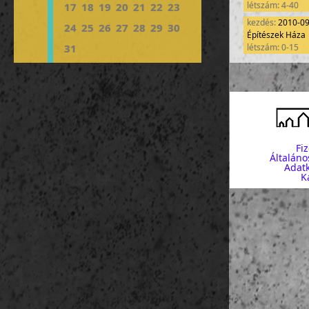
létszám: 4-40
17
18
19
20
21
22
23
kezdés:
2010-0
24
25
26
27
28
29
30
Építészek Háza
31
létszám: 0-15
Fi
Általáno
Adatk
K