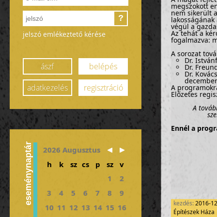
megszokott en
nem sikerült a
?
lakosságának a
végül a gazda
Az tehát a ké
jelszó emlékeztető kérése
fogalmazva: mi
A sorozat tová
Dr. István
ászf
belépés
Dr. Freun
Dr. Kovác
december
adatkezelés
regisztráció
A programokra
Előzetes regis
A továb
sz
Ennél a progr
eseménynaptár
2026 Augusztus
h
k
sz
cs
p
sz
v
1
2
3
4
5
6
7
8
9
kezdés:
2016-1
10
11
12
13
14
15
16
Építészek Háza