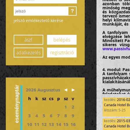
azonban töb
minőség megva
?
és közgazdas
tervező ismer
helyi klímavi
jelszó emlékeztető kérése
munkáját, és
A tanfolyam 
elvégzése leh
ászf
belépés
Minősített Pa
sikeres vizs
www.passivha
adatkezelés
regisztráció
Az egyes mod
4. modul: Pas
A tanfolyam 
passzívházakn
kialakításánál
eseménynaptár
2026 Augusztus
A műhelymunk
feladatokat é
tervezésénél 
h
k
sz
cs
p
sz
v
kezdés:
2016-0
Canada Hotel B
A tartalomból
1
2
létszám: 5-25
- Szellőzteté
3
4
5
6
7
8
9
- Különböző s
kezdés:
2015-0
- Gyakorlat:
10
11
12
13
14
15
16
zónáinak és 
Canada Hotel B