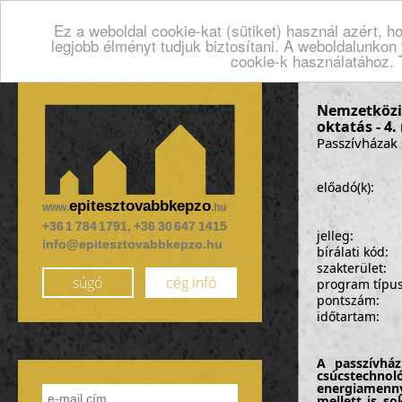
Ez a weboldal cookie-kat (sütiket) használ azért, 
legjobb élményt tudjuk biztosítani. A weboldalunkon
cookie-k használatához.
Nemzetközi 
oktatás - 4
Passzívházak 
előadó(k):
epitesztovabbkepzo
www.
.hu
+36 1 784 1791, +36 30 647 1415
jelleg:
info@epitesztovabbkepzo.hu
bírálati kód:
szakterület:
súgó
cég infó
program típu
pontszám:
időtartam:
A passzívház
csúcstechn
energiamenny
mellett is s