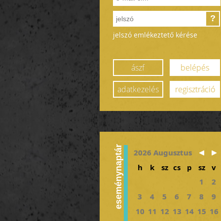
?
jelszó emlékeztető kérése
ászf
belépés
adatkezelés
regisztráció
eseménynaptár
2026 Augusztus
h
k
sz
cs
p
sz
v
1
2
3
4
5
6
7
8
9
10
11
12
13
14
15
16