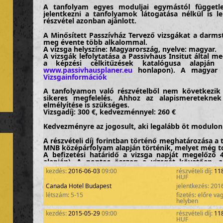
A tanfolyam egyes moduljai egymástól független
jelentkezni a tanfolyamok látogatása nélkül is 
részvétel azonban ajánlott.
A Minősített Passzívház Tervező vizsgákat a darmst
meg évente több alkalommal.
A vizsga helyszíne: Magyarország, nyelve: magyar.
A vizsgák lefolytatása a Passivhaus Insitut által m
a képzési célkitűzések katalógusa alapján t
www.passivhausplaner.eu
honlapon). A magyar vál
Vizsgainformációk
A tanfolyamon való részvételből nem következik
sikeres megfelelés. Ahhoz az alapismeretekn
elmélyítése is szükséges.
Vizsgadíj: 300 €, kedvezménnyel: 260 €
Kedvezményre az jogosult, aki legalább öt modulon 
A részvételi díj forintban történő meghatározása a
MNB középárfolyam alapján történik, melyet még 
A befizetési határidő a vizsga napját megelőző 4
alapján). A pontos összeg a vizsgát követően, 
elszámolásra kerül. (utólagos befizetés, vagy vissza
kezdés:
2016-06-03
09:00
részvételi díj:
118
HUF
A vizsgadíj a következőket tartalmazza:
Canada Hotel Budapest
jelentkezés: 201
- a vizsga és a javítás költségeit
létszám: 5-15
fizetés: előre va
- sikeres vizsga esetén az oklevél kiállítását, v
helyben
Tervezők (
http://www.passivhausplaner.eu
) névjegy
kezdés:
2015-05-29
09:00
részvételi díj:
118
HUF