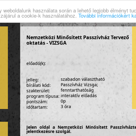
gy weboldalunk használata során a lehető legjobb élményt tud
zzájárul a cookie-k használatához.
További információkért ka
Nemzetközi Minősített Passzívház Tervező
oktatás - VIZSGA
előadó(k):
szabadon választható
jelleg:
Passzívház Vizsga;
bírálati kód:
fenntarthatóság
szakterület:
interaktív előadás
program típusa:
0p
pontszám:
3 óra
időtartam:
Jelen oldal a Nemzetközi Minősített Passzívházt
jelentkezésre szolgál.