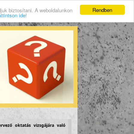
Rendben
juk biztosítani. A weboldalunkon
ttintson ide!
ervező oktatás vizsgájára való