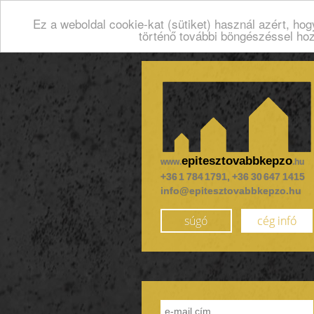
Ez a weboldal cookie-kat (sütiket) használ azért, ho
történő további böngészéssel ho
epitesztovabbkepzo
www.
.hu
+36 1 784 1791, +36 30 647 1415
info@epitesztovabbkepzo.hu
súgó
cég infó