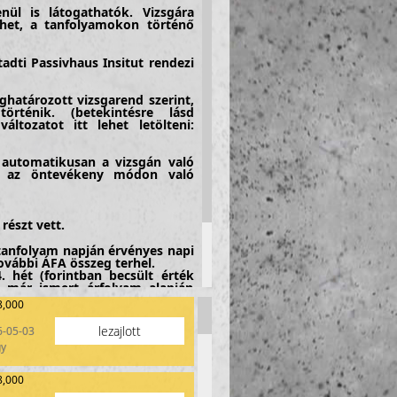
ül is látogathatók. Vizsgára
lehet, a tanfolyamokon történő
adti Passivhaus Insitut rendezi
eghatározott vizsgarend szerint,
örténik. (betekintésre lásd
tozatot itt lehet letölteni:
 automatikusan a vizsgán való
ek az öntevékeny módon való
részt vett.
 tanfolyam napján érvényes napi
további
ÁFA
összeg terhel.
. hét (forintban becsült érték
a már ismert árfolyam alapján
utalás)
,000
lezajlott
6-05-03
gy
alamint a Minősített Passzívház
zékébe való felvételt.
,000