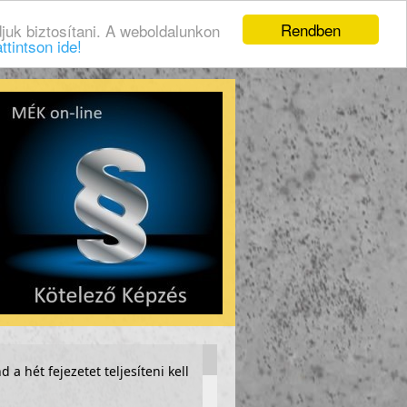
Rendben
juk biztosítani. A weboldalunkon
ttintson ide!
 a hét fejezetet teljesíteni kell