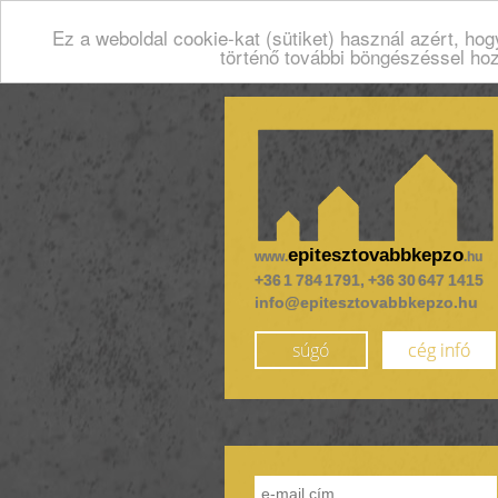
Ez a weboldal cookie-kat (sütiket) használ azért, ho
történő további böngészéssel ho
epitesztovabbkepzo
www.
.hu
+36 1 784 1791, +36 30 647 1415
info@epitesztovabbkepzo.hu
súgó
cég infó