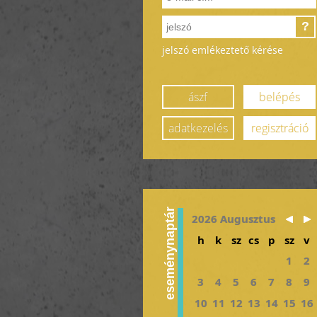
?
jelszó emlékeztető kérése
ászf
belépés
adatkezelés
regisztráció
eseménynaptár
2026 Augusztus
h
k
sz
cs
p
sz
v
1
2
3
4
5
6
7
8
9
10
11
12
13
14
15
16