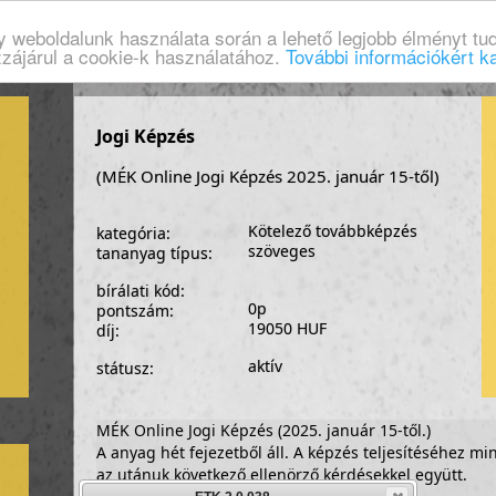
gy weboldalunk használata során a lehető legjobb élményt tud
zzájárul a cookie-k használatához.
További információkért ka
Jogi Képzés
(MÉK Online Jogi Képzés 2025. január 15-től)
Kötelező továbbképzés
kategória:
szöveges
tananyag típus:
bírálati kód:
0p
pontszám:
19050 HUF
díj:
aktív
státusz:
MÉK Online Jogi Képzés (2025. január 15-től.)
A anyag hét fejezetből áll. A képzés teljesítéséhez mind
az utánuk következő ellenörző kérdésekkel együtt.