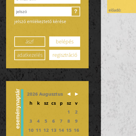
előadó:
?
jelszó emlékeztető kérése
ászf
belépés
adatkezelés
regisztráció
eseménynaptár
2026 Augusztus
h
k
sz
cs
p
sz
v
1
2
3
4
5
6
7
8
9
10
11
12
13
14
15
16