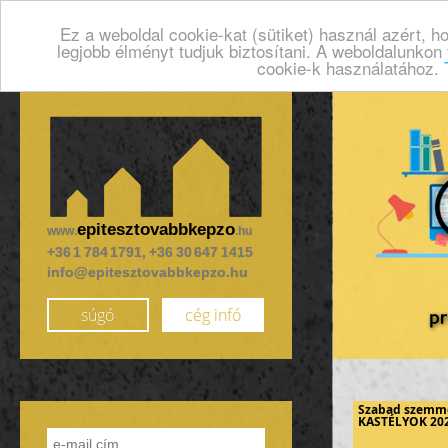
Ez a weboldal cookie-kat (sütiket) használ azért, 
legjobb élményt tudjuk biztosítani. A weboldalunkon
cookie-k használatához.
epitesztovabbkepzo
www.
.hu
+36 1 784 1791, +36 30 647 1415
info@epitesztovabbkepzo.hu
súgó
cég infó
Szabad szemm
KASTÉLYOK 20