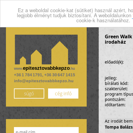
Ez a weboldal cookie-kat (sütiket) használ azért, 
legjobb élményt tudjuk biztosítani. A weboldalunkon
cookie-k használatához.
Green Walk 
irodaház
előadó(k):
epitesztovabbkepzo
www.
.hu
+36 1 784 1791, +36 30 647 1415
jelleg:
info@epitesztovabbkepzo.hu
bírálati kód:
szakterület:
súgó
cég infó
program típu
pontszám:
időtartam:
Az irodát bem
Tompa Balázs