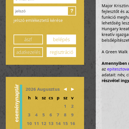
Major Krisztin
?
fejlesztőt és 
funkció megha
jelszó emlékeztető kérése
lehetőség les
Hungary kreat
kreatív igazga
ászf
belépés
belsőépítésze
adatkezelés
regisztráció
A Green Walk 
Amennyiben n
az
epitesztov
adatait: név,
részvétel ing
eseménynaptár
2026 Augusztus
h
k
sz
cs
p
sz
v
1
2
3
4
5
6
7
8
9
10
11
12
13
14
15
16