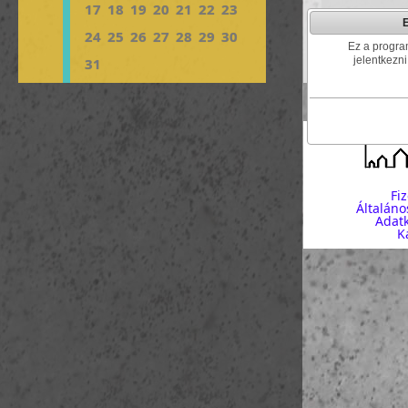
17
18
19
20
21
22
23
kezdés:
2016-0
24
25
26
27
28
29
30
REsidence Irod
Ez a program
létszám: 1-4
jelentkezni
31
Fi
Általáno
Adatk
K