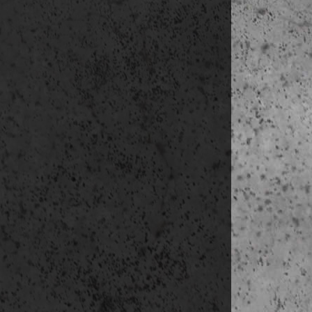
reggeli
09:00-10:15 
10:15-11:00
11:00-11:15 
11:15-11:45 
11:45-12:30 
12:30-13:00 
13:00-13:45 
13:45-15:15 S
15:15-15:50 
15:50-16:30 S
18:15-19:00 ut
szállás: Reykja