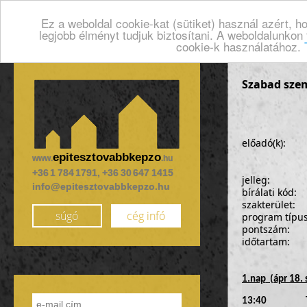
Ez a weboldal cookie-kat (sütiket) használ azért, 
legjobb élményt tudjuk biztosítani. A weboldalunkon
cookie-k használatához.
Szabad szem
előadó(k):
epitesztovabbkepzo
www.
.hu
+36 1 784 1791, +36 30 647 1415
jelleg:
info@epitesztovabbkepzo.hu
bírálati kód:
szakterület:
súgó
cég infó
program típu
pontszám:
időtartam:
1.nap
(ápr 18. 
13:40