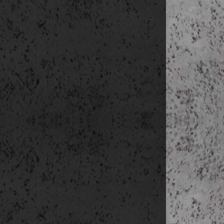
6.nap
(ápr. 23.
reggeli
Reykjavík belv
Perlan 
Höfðato
Városhá
Harpa 
szállás: Reykja
7.nap
(ápr. 24.
09:00-09:20 
09:20-09:55 F