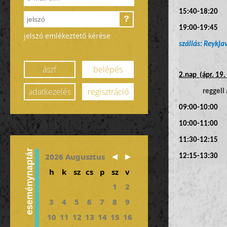
15:40-18:2
?
19:00-19:45 tr
jelszó emlékeztető kérése
szállás: Reykja
ászf
belépés
2.nap
(ápr. 19.
adatkezelés
regisztráció
reggeli
09:00-10:00 
10:00-11:00 Þ
11:30-12:15 
eseménynaptár
2026 Augusztus
12:15-13:30 
h
k
sz
cs
p
sz
v
13:30-13:45 
1
2
13:45-14:45 G
3
4
5
6
7
8
9
14:45-15:30 
10
11
12
13
14
15
16
15:30-17:45 L