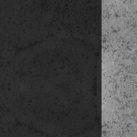
ha lesz id
15:00-18:3
szállás:
Kirkjub
4.nap
(ápr. 21.
reggeli
09:00-10:15 
10:15-14:45 S
14:45-15:30 
15:30-17:15 J
17:15-19:00 u
szállás:
Kirkjub
5.nap
(ápr. 22.