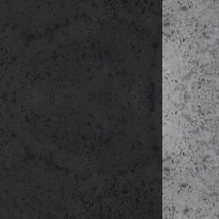
17:30-19:00 u
szállás: Reykja
8.nap
(ápr. 25.
reggeli a s
09:30-10:30 F
10:30-11:00 
11:30-12:00 K
12:00-13:00 
13:00-13:30 G
13:30-13:45 
14:30-15:20 
16:30-16:45 
16:45-20:0