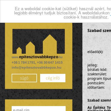
Ez a weboldal cookie-kat (sütiket) használ azért, 
legjobb élményt tudjuk biztosítani. A weboldalunkon
cookie-k használatához.
Szabad szem
előadó(k):
epitesztovabbkepzo
www.
.hu
+36 1 784 1791, +36 30 647 1415
jelleg:
info@epitesztovabbkepzo.hu
bírálati kód:
szakterület:
súgó
cég infó
program típu
pontszám:
időtartam:
Szabad szemm
Az Építész T
Királyság fel