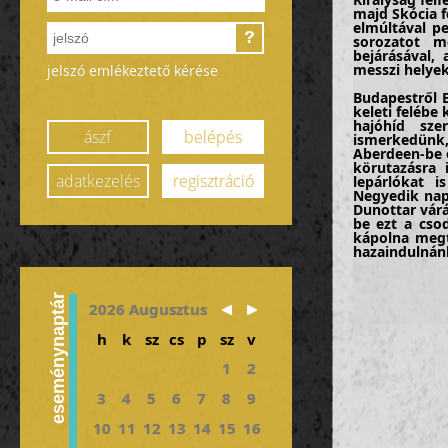
majd Skócia f
elmúltával pe
?
sorozatot m
bejárásával,
messzi helyek
jelszó emlékeztető kérése
Budapestről 
keleti felébe
hajóhíd sze
ászf
belépés
ismerkedünk,
Aberdeen-be é
körutazásra 
adatkezelés
regisztráció
lepárlókat i
Negyedik nap
Dunottar várá
be ezt a cso
kápolna megte
hazaindulnán
eseménynaptár
2026 Augusztus
h
k
sz
cs
p
sz
v
1
2
3
4
5
6
7
8
9
10
11
12
13
14
15
16