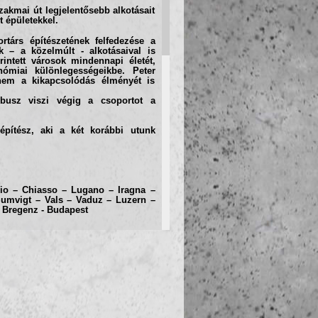
szakmai út legjelentősebb alkotásait
t épületekkel.
rtárs építészetének felfedezése a
k – a közelmúlt - alkotásaival is
intett városok mindennapi életét,
onómiai különlegességeikbe. Peter
nem a kikapcsolódás élményét is
nbusz viszi végig a csoportot a
építész, aki a két korábbi utunk
io – Chiasso – Lugano – Iragna –
Sumvigt – Vals – Vaduz – Luzern –
– Bregenz - Budapest
ni:
rtello Housing (Cino Zucchi)
ew Milan Trade Fair (Fuksas)
gni), Asilio Sant’Elia (Terragni)
ell’Accademia (Konz)
Museo (Nolli-Durisch)
)