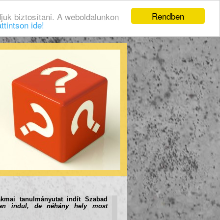
Rendben
juk biztosítani. A weboldalunkon
ttintson ide!
kmai tanulmányutat indít
Szabad
san indul, de néhány hely most