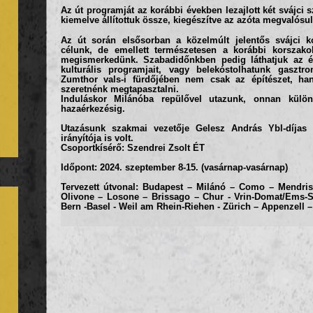
Az út programját az korábbi években lezajlott két svájci 
kiemelve állítottuk össze, kiegészítve az azóta megvalósul
Az út során elsősorban a közelmúlt jelentős svájci ko
célunk, de emellett természetesen a korábbi korszako
megismerkedünk. Szabadidőnkben pedig láthatjuk az ér
kulturális programjait, vagy belekóstolhatunk gasztr
Zumthor vals-i fürdőjében nem csak az építészet, ha
szeretnénk megtapasztalni.
Induláskor Milánóba repülővel utazunk, onnan külö
hazaérkezésig.
Utazásunk szakmai vezetője
Gelesz András
Ybl-díjas 
irányítója is volt.
Csoportkísérő: Szendrei Zsolt ÉT
Időpont:
2024. szeptember 8-15
. (vasárnap-vasárnap)
Tervezett útvonal:
Budapest –
Milánó – Como – Mendris
Olivone – Losone – Brissago – Chur - Vrin-Domat/Ems-
Bern -Basel - Weil am Rhein-Riehen - Zürich – Appenzell 
Az út során az alábbi alkotások legtöbbjét szeretnénk elér
Milano
Gallaratese Quarter (Aymonino, Rossi), Nuovo Po
Bocconi University Building (Grafton Architects), N
Como
Novoconum (Terragni),
Casa del Fascio (Terra
Mendrisio
Palazzo Canavée (Solima, Zurkirchen), Casa d
Chiasso
Doppelturnhalle (Baserga-Mozzetti), M. A. X. 
Solduno
Fondazione Marguerite Arp (Gigon-Guyer