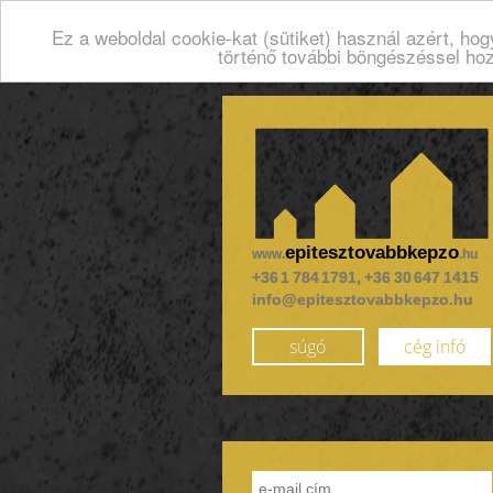
Ez a weboldal cookie-kat (sütiket) használ azért, ho
történő további böngészéssel ho
epitesztovabbkepzo
www.
.hu
+36 1 784 1791, +36 30 647 1415
info@epitesztovabbkepzo.hu
súgó
cég infó