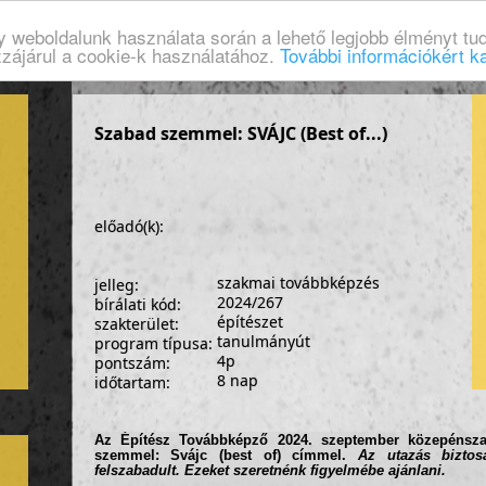
gy weboldalunk használata során a lehető legjobb élményt tud
zzájárul a cookie-k használatához.
További információkért ka
Szabad szemmel: SVÁJC (Best of...)
előadó(k):
szakmai továbbképzés
jelleg:
2024/267
bírálati kód:
építészet
szakterület:
tanulmányút
program típusa:
4p
pontszám:
8 nap
időtartam:
Az Építész Továbbképző 2024. szeptember közepénsza
szemmel:
Svájc (best of)
címmel
.
Az utazás bizto
felszabadult. Ezeket szeretnénk figyelmébe ajánlani.