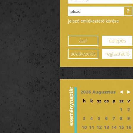
?
jelszó emlékeztető kérése
ászf
belépés
adatkezelés
regisztráció
eseménynaptár
2026 Augusztus
h
k
sz
cs
p
sz
v
1
2
3
4
5
6
7
8
9
10
11
12
13
14
15
16