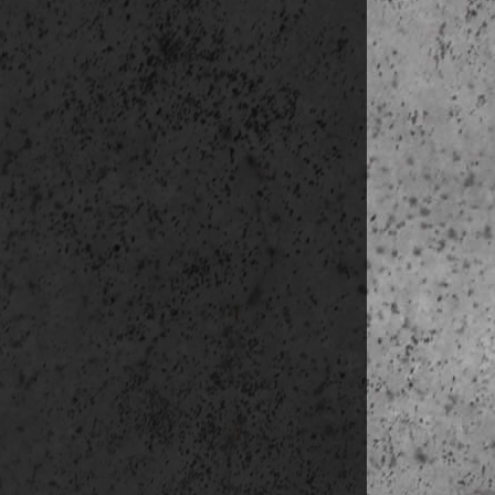
Skanze
Moderna 
Nordiska 
Fotografis
Abba mú
Millesgård
szállás:
Götebo
4. nap
(május 1