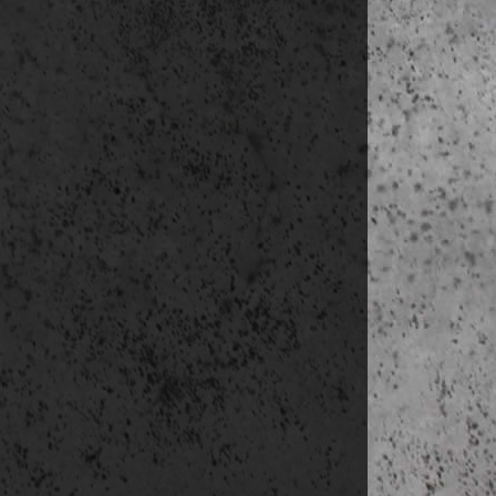
https:
13:00-15:40 Me
https:/
Rosenl
https:/
Feskekö
https:/
Haga vá
https:/
Skanse
https:/
16:00-16:20 St
https:/