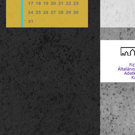
17
18
19
20
21
22
23
közös v
24
25
26
27
28
29
30
https:/
town/
31
Gamla S
délután
útköz
Fi
Általáno
Strömka
Adatk
K
https:/
buildin
szigete
Moderna
https: