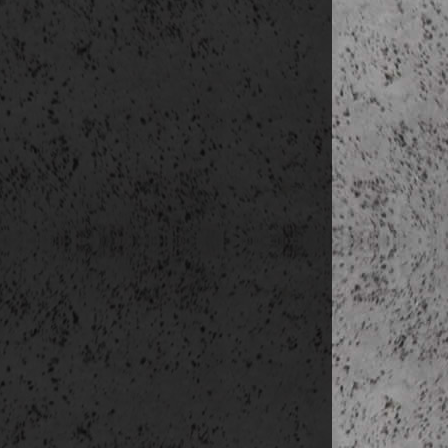
3. nap
(május 11
délelőtt Välli
V
h
Västeror
h
S
Fővárosi kö
https:/
Vasa Mu