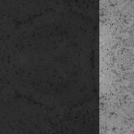
9:00-12:30 Vá
https:/
Kronhu
https:/
Stenpir
https:/
11:00-12:30 Ä
https:/
https:/
Karlato