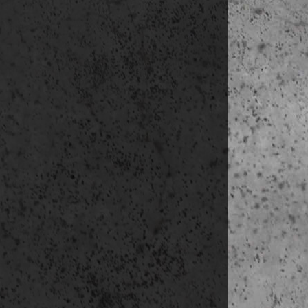
D
e
h
Almhöjd
szállás:
Stockh