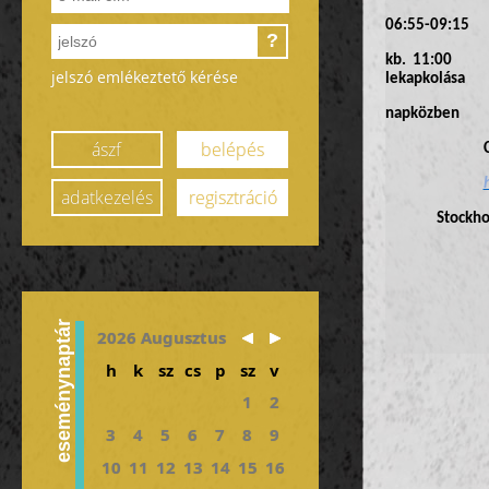
06:55-09:15 ut
?
kb. 11:00 ér
jelszó emlékeztető kérése
lekapkolása
napközben köz
ászf
belépés
Concert Ha
adatkezelés
regisztráció
Stockho
eseménynaptár
2026 Augusztus
h
k
sz
cs
p
sz
v
1
2
3
4
5
6
7
8
9
10
11
12
13
14
15
16