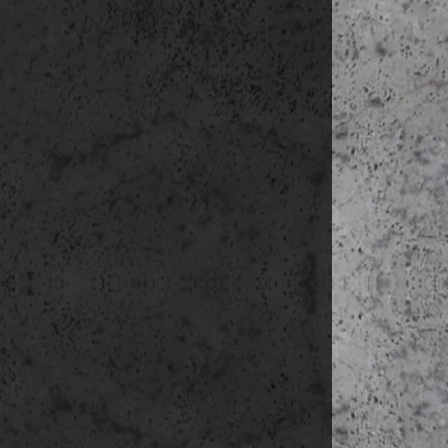
szállás:
Stockh
2. nap
(május 1
délelőtt
Tryg
S
h
M
h
s