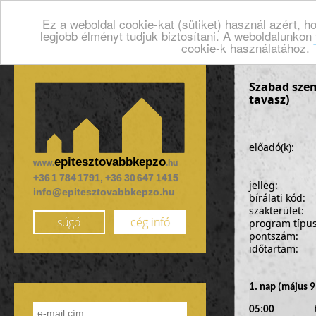
Ez a weboldal cookie-kat (sütiket) használ azért, 
legjobb élményt tudjuk biztosítani. A weboldalunkon
cookie-k használatához.
Szabad sze
tavasz)
előadó(k):
epitesztovabbkepzo
www.
.hu
+36 1 784 1791, +36 30 647 1415
jelleg:
info@epitesztovabbkepzo.hu
bírálati kód:
szakterület:
súgó
cég infó
program típu
pontszám:
időtartam:
1. nap
(május 9
05:00
találkoz