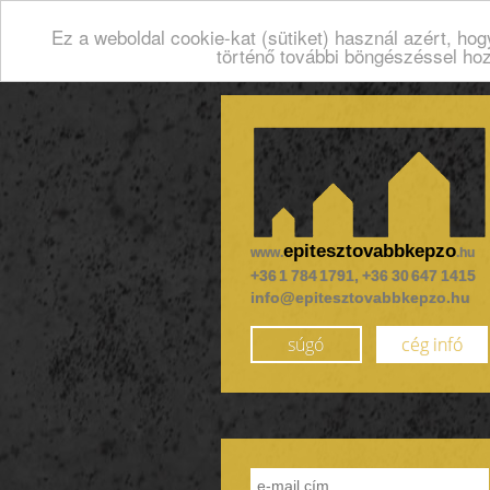
Ez a weboldal cookie-kat (sütiket) használ azért, ho
történő további böngészéssel ho
epitesztovabbkepzo
www.
.hu
+36 1 784 1791, +36 30 647 1415
info@epitesztovabbkepzo.hu
súgó
cég infó