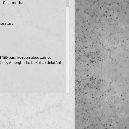
al Palermo-ba
osztása
ermo
-ban, közben ebédszünet
ini), Albergheria, La Kalsa (délutáni
lakosztálya),