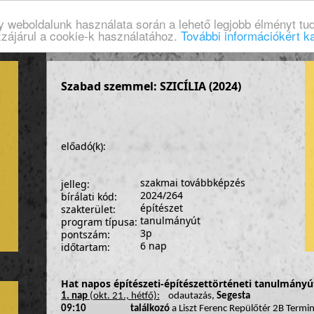
gy weboldalunk használata során a lehető legjobb élményt tud
zzájárul a cookie-k használatához.
További információkért ka
Szabad szemmel: SZICÍLIA (2024)
előadó(k):
szakmai továbbképzés
jelleg:
2024/264
bírálati kód:
építészet
szakterület:
tanulmányút
program típusa:
3p
pontszám:
6 nap
időtartam:
Hat napos építészeti-építészettörténeti tanulmányút 
1. nap
(okt. 21., hétfő):
odautazás,
Segesta
09:10 találkozó
a Liszt Ferenc Repülőtér 2B Termin