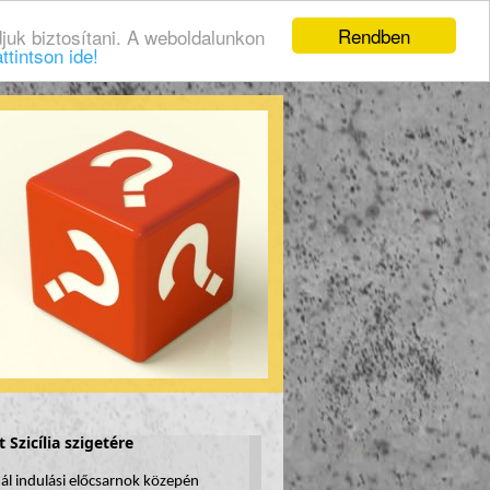
Rendben
juk biztosítani. A weboldalunkon
ttintson ide!
Szicília szigetére
ál indulási előcsarnok közepén