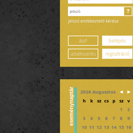
?
jelszó emlékeztető kérése
ászf
belépés
adatkezelés
regisztráció
eseménynaptár
2026 Augusztus
h
k
sz
cs
p
sz
v
1
2
3
4
5
6
7
8
9
10
11
12
13
14
15
16