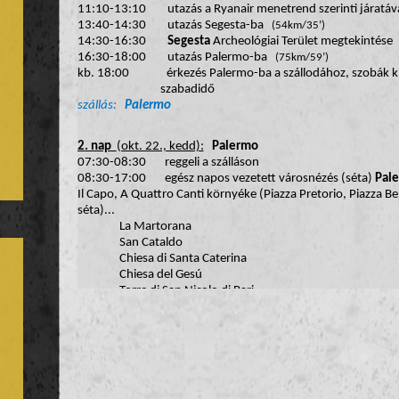
11:10-13:10 utazás a Ryanair menetrend szerinti járatáv
13:40-14:30 utazás Segesta-ba
(54km/35’)
14:30-16:30
Segesta
Archeológiai Terület megtekintése
16:30-18:00 utazás Palermo-ba
(75km/59’)
kb. 18:00 érkezés Palermo-ba a szállodához, szobák ki
szabadidő
szállás:
Palermo
2. nap
(okt. 22., kedd):
Palermo
07:30-08:30 reggeli a szálláson
08:30-17:00 egész napos vezetett városnézés (séta)
Pal
Il Capo, A Quattro Canti környéke (Piazza Pretorio, Piazza Bell
séta)...
La Martorana
San Cataldo
Chiesa di Santa Caterina
Chiesa del Gesú
Torre di San Nicolo di Bari
Palazzo Reale (benne a Cappella Palatina és II. Roger 
San Giovanni degli Eremiti
Cattedrale di Palermo
ebédszünet
La Zisa Palota
San Francesco