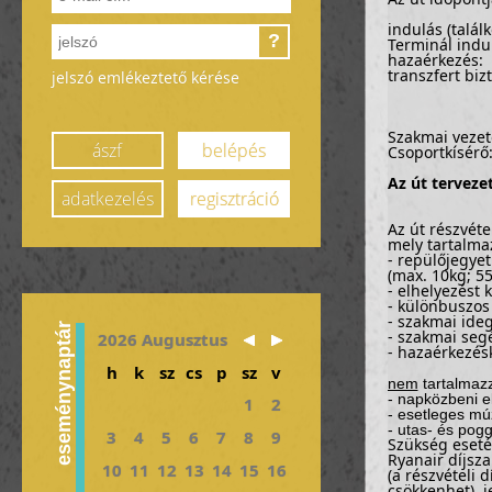
indulás (talál
?
Terminál indu
hazaérkezés:
transzfert biz
jelszó emlékeztető kérése
Szakmai vezet
ászf
belépés
Csoportkísérő
Az út terveze
adatkezelés
regisztráció
Az út részvétel
mely tartalma
- repülőjegye
(max. 10kg; 5
- elhelyezést
- különbuszos
- szakmai ide
eseménynaptár
- szakmai seg
2026 Augusztus
- hazaérkezés
h
k
sz
cs
p
sz
v
nem
tartalmaz
- napközbeni el
1
2
- esetleges m
- utas- és pogg
3
4
5
6
7
8
9
Szükség eseté
Ryanair díjszab
10
11
12
13
14
15
16
(a részvételi 
csökkenhet), j