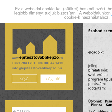
Ez a weboldal cookie-kat (sütiket) használ azért, 
legjobb élményt tudjuk biztosítani. A weboldalunkon
cookie-k használatához.
Szabad sze
előadó(k):
epitesztovabbkepzo
www.
.hu
+36 1 784 1791, +36 30 647 1415
jelleg:
info@epitesztovabbkepzo.hu
bírálati kód:
szakterület:
súgó
cég infó
program típu
pontszám:
időtartam:
Útvonal:
Pisa
– Pienza – Sa
Az út időpont