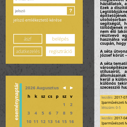
háziállatok, 
Ezek a díszí
?
Legtöbbjüknek
építtetőjének
utolsósorban
jelszó emlékeztető kérése
segítségül, 
töltődjenek m
nem élő lakói
résztvevő e
ászf
belépés
használva va
csupán, hogy f
adatkezelés
regisztráció
A séta útvona
József körút 
A séta tematik
városépítésze
stílusairól,
állomásainak
kerül a külö
különös teki
eseménynaptár
szecesszió ha
2026 Augusztus
A séta fóku
h
k
sz
cs
p
sz
v
kezdés:
2017-0
távcsöveken k
Iparművészeti
szemügyre v
1
2
építész, épít
létszám: 0-5
3
4
5
6
7
8
9
A mai pesti 
kezdés:
2017-0
nagykörút és
10
11
12
13
14
15
16
kikerülhetet
Iparművészeti