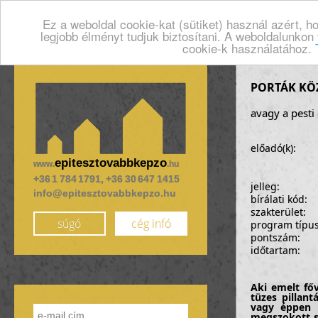
Ez a weboldal cookie-kat (sütiket) használ azért, 
legjobb élményt tudjuk biztosítani. A weboldalunkon
cookie-k használatához.
PORTÁK KÖZÖ
avagy a pesti 
előadó(k):
epitesztovabbkepzo
www.
.hu
+36 1 784 1791, +36 30 647 1415
jelleg:
info@epitesztovabbkepzo.hu
bírálati kód:
szakterület:
súgó
cég infó
program típu
pontszám:
időtartam:
Aki emelt főv
tüzes pillan
vagy éppen r
megszokott s