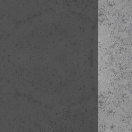
6O Comédie-
6P Palais-Ro
6Q Syndicat 
6R Église Sa
6S Jardin du
6T Centre d
8A Place de
8B Église Sa
8C Le Bateau
8D Le Consul
8E Place de 
8F Église de 
8G Sacré Co
8H Maison 
8I Lapin Ag
8J Chateau d
8K Square S
8L Rue Lepi
8M Moulin 
8N Place Pig
szabadprogr