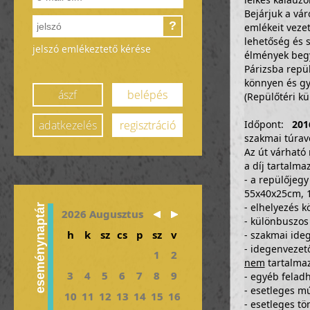
Bejárjuk a vár
?
emlékeit veze
lehetőség és 
jelszó emlékeztető kérése
élmények begy
Párizsba repü
könnyen és gy
ászf
belépés
(Repülőtéri kü
adatkezelés
regisztráció
Időpont:
2016
szakmai túra
Az út várható 
a díj tartalma
- a repülőjegy
55x40x25cm, 
- elhelyezés 
eseménynaptár
2026 Augusztus
- különbuszos 
h
k
sz
cs
p
sz
v
- szakmai ide
- idegenvezet
1
2
nem
tartalmaz
3
4
5
6
7
8
9
- egyéb feladh
- esetleges m
10
11
12
13
14
15
16
- esetleges t