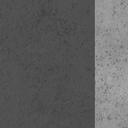
4A Cour Sain
4B Cinemathe
4C Parc de B
4D Palais om
4E Passerell
4F Bibliothèq
4G La Piscine
4H Ministère 
6A Saint-La
6B Boulevar
6C Galeries 
6D Place de 
6E Place de 
6F Parc des T
6G Arc de Tr
6H Jeu de P
6I Place de 
6J Hotel du C
6K Ministère
6L Ambassad
6M US Ambas
6N Place V