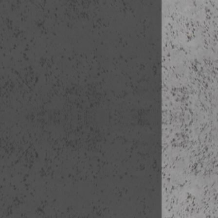
2P Rue de F
3A Musée du 
3B Invalides
3C Esplanade
3D Rue del’U
3E Pont Alexa
3F Grand Pa
3G Petit Pal
3H Le Théât
3I Palais de
3J Champs É
3K Place de l
3L Diadalív
3M Trocadér
3N Palais de 
3O Pont d’lé
3P Tour Eiffe
szabadprogr
4. nap
(ápr. 2.
07:30-08:30 
09:00- Ber