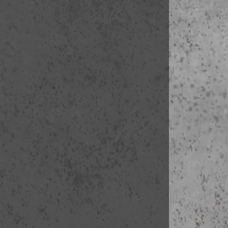
5. nap
(ápr. 3.
07:30-08:30 r
08:30-13:30 
fakultatív vezet
09:00-10:30 l
71 Cité des Sc
72 La Géod
73 Tematikus
74 Conservato
75 Cité de l
76 Maison de 
77 Zénith sz
78 Grande H
11:00-12:30 
5A Hilton Par
5B Tour T1
5C
La Grand
5D Tour Alica
5E Tour Grani
5F
Notre-Da
13:30 talá
13:40-14:40 