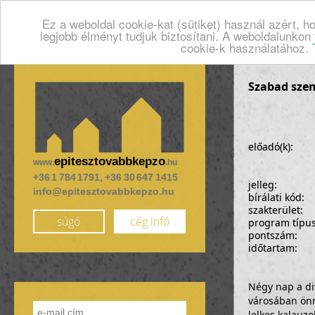
Ez a weboldal cookie-kat (sütiket) használ azért, 
legjobb élményt tudjuk biztosítani. A weboldalunkon
cookie-k használatához.
Szabad sze
előadó(k):
epitesztovabbkepzo
www.
.hu
+36 1 784 1791, +36 30 647 1415
jelleg:
info@epitesztovabbkepzo.hu
bírálati kód:
szakterület:
súgó
cég infó
program típu
pontszám:
időtartam:
Négy nap a div
városában ön
lelkes kalauzo