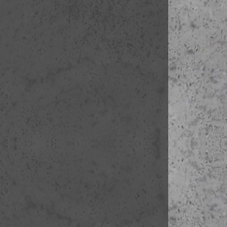
1J Pont de la
1K Íle Saint 
1L Pont Sain
1M Place Jea
1N Deportált
1O Notre D
1P Église Sa
1Q Préfécture
1R Hotel Di
1S Place Lou
1T Palais de 
1U Concierg
1V Sainte Ch
1W Place Da
1X Square du
1Y Pont des 
1Z Pont Neu
10 Église S.G
11 Cour Carr
12 Rue Rivol
13 Théatre de
14 Tour Sain
15 Mairie de 