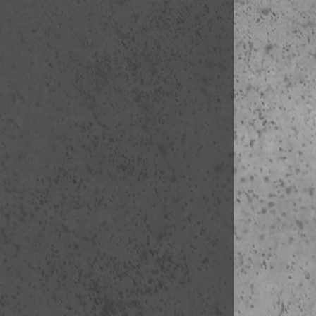
szabadprogr
3. nap
(ápr. 1.
07:30-08:30 
09:00- déle
1O Notre D
2A Place Ren
2B Rue de la
2C Place Sa
2D Boulevard
2E Boulevard
2F Hotel Cl
2G Rue Saint
2H Sorbonn
2I Panthéon 
2J Église Sa
2K Rue de So
2L Jardin d
2M Palais d
2N Église Sa
2O Église Sa
ebédszünet
délutáni vezet