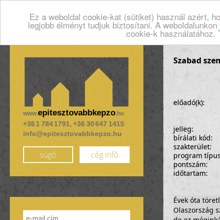
Ez a weboldal cookie-kat (sütiket) használ azért, 
legjobb élményt tudjuk biztosítani. A weboldalunkon
cookie-k használatához.
Szabad szem
előadó(k):
epitesztovabbkepzo
www.
.hu
+36 1 784 1791, +36 30 647 1415
jelleg:
info@epitesztovabbkepzo.hu
bírálati kód:
szakterület:
súgó
cég infó
program típu
pontszám:
időtartam:
Évek óta töre
Olaszország s
de ez méginkáb