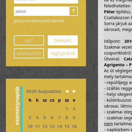
feledhetetlen
?
Péter
építész,
Csatlakozzon 
jelszó emlékeztető kérése
Sorra járjuk a
városait, megc
ászf
belépés
Időpont:
2016
Szakmai veze
adatkezelés
regisztráció
csoportkísér
Útvonal:
Cata
Agrigento – P
Az út végleges
mely tartalma
- repülőjegy a
- szállás regg
eseménynaptár
2026 Augusztus
- helyi idege
h
k
sz
cs
p
sz
v
- különbuszos 
városai, látniv
1
2
- szakmai ide
3
4
5
6
7
8
9
- szakmai seg
nem
tartalmaz
10
11
12
13
14
15
16
- napközbeni e