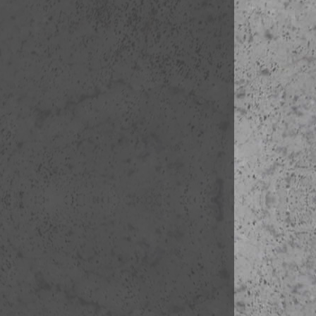
A csomagdíj a
megkezdéséig 
A méreteket g
kiálló alkatré
ezért ezeket 
már csak külön
pluszköltséget
Lemondási fel
Az út 2016. 
Fenti időpont
befizetésétől 
biztosítani, v
tud velünk tar
díj fejében le
További infor
Az Építész To
körű tájékozt
15-től beveze
A dokumentum
megtalálja jel