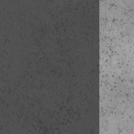
A névre szóló 
ben küldjük m
Utas- poggyás
alábbi lehetős
- személyesen
időpontban
- telefonon, b
- on-line, ban
Az utazáshoz
Storno biztos
A csomagdíj va