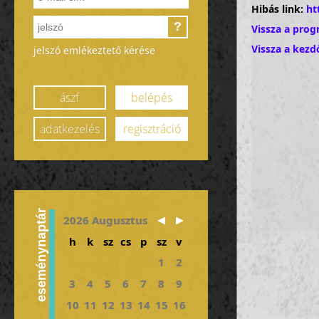
Hibás link:
ht
?
Vissza a prog
Vissza a kezd
jelszó emlékeztető kérése
ászf
belépés
adatkezelés
regisztráció
eseménynaptár
2026 Augusztus
h
k
sz
cs
p
sz
v
1
2
3
4
5
6
7
8
9
10
11
12
13
14
15
16