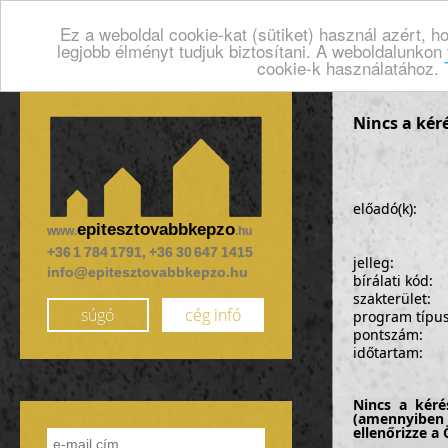
Ez a weboldal cookie-kat (sütiket) használ azért, 
legjobb élményt tudjuk biztosítani. A weboldalunkon
cookie-k használatához.
Nincs a kér
előadó(k):
epitesztovabbkepzo
www.
.hu
+36 1 784 1791, +36 30 647 1415
jelleg:
info@epitesztovabbkepzo.hu
bírálati kód:
szakterület:
súgó
cég infó
program típu
pontszám:
időtartam:
Nincs a kéré
(amennyiben 
ellenőrizze a