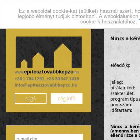
Ez a weboldal cookie-kat (sütiket) használ azért, 
legjobb élményt tudjuk biztosítani. A weboldalunkon
cookie-k használatához.
Nincs a kér
előadó(k):
epitesztovabbkepzo
www.
.hu
+36 1 784 1791, +36 30 647 1415
jelleg:
info@epitesztovabbkepzo.hu
bírálati kód:
szakterület:
súgó
cég infó
program típu
pontszám:
időtartam:
Nincs a kéré
(amennyiben 
ellenőrizze a