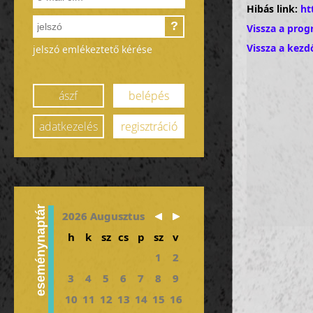
Hibás link:
ht
?
Vissza a prog
Vissza a kezd
jelszó emlékeztető kérése
ászf
belépés
adatkezelés
regisztráció
eseménynaptár
2026 Augusztus
h
k
sz
cs
p
sz
v
1
2
3
4
5
6
7
8
9
10
11
12
13
14
15
16