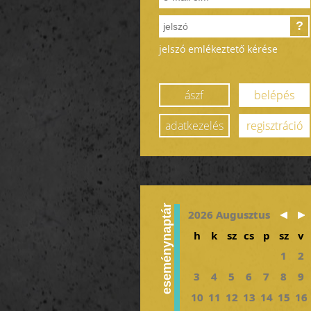
?
jelszó emlékeztető kérése
ászf
belépés
adatkezelés
regisztráció
eseménynaptár
2026 Augusztus
h
k
sz
cs
p
sz
v
1
2
3
4
5
6
7
8
9
10
11
12
13
14
15
16