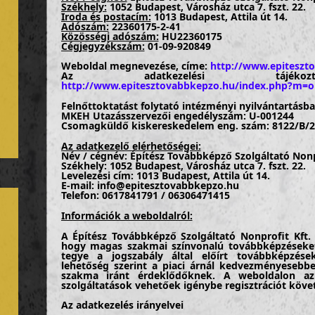
Székhely:
1052 Budapest, Városház utca 7. fszt. 22.
Iroda és postacím:
1013 Budapest, Attila út 14.
Adószám:
22360175-2-41
Közösségi adószám:
HU22360175
Cégjegyzékszám:
01-09-920849
Weboldal megnevezése, címe:
http://www.epiteszt
Az adatkezelési tájékozta
http://www.epitesztovabbkepzo.hu/index.php?m=o
Felnőttoktatást folytató intézményi nyilvántartásba
MKEH Utazásszervezői engedélyszám: U-001244
Csomagküldő kiskereskedelem eng. szám: 8122/B/
Az adatkezelő elérhetőségei:
Név / cégnév: Építész Továbbképző Szolgáltató Nonp
Székhely: 1052 Budapest, Városház utca 7. fszt. 22.
Levelezési cím: 1013 Budapest, Attila út 14.
E-mail: info@epitesztovabbkepzo.hu
Telefon: 0617841791 / 06306471415
Információk a weboldalról:
A Építész Továbbképző Szolgáltató Nonprofit Kft. 
hogy magas szakmai színvonalú továbbképzéseket 
tegye a jogszabály által előírt továbbképzések
lehetőség szerint a piaci árnál kedvezményeseb
szakma iránt érdeklődőknek. A weboldalon az
szolgáltatások vehetőek igénybe regisztrációt köve
Az adatkezelés irányelvei