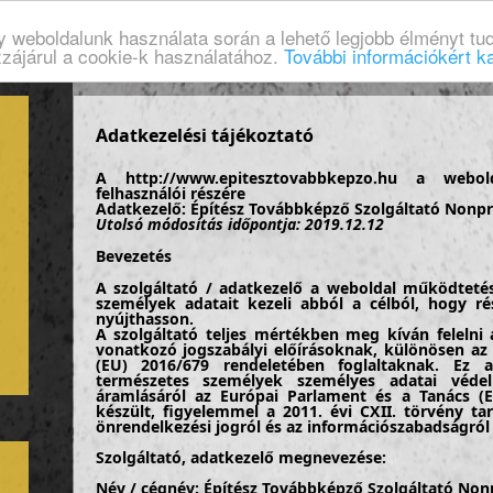
gy weboldalunk használata során a lehető legjobb élményt tud
zzájárul a cookie-k használatához.
További információkért ka
Adatkezelési tájékoztató
A http://www.epitesztovabbkepzo.hu a webold
felhasználói részére
Adatkezelő: Építész Továbbképző Szolgáltató Nonpro
Utolsó módosítás időpontja: 2019.12.12
Bevezetés
A szolgáltató / adatkezelő a weboldal működtetése
személyek adatait kezeli abból a célból, hogy ré
nyújthasson.
A szolgáltató teljes mértékben meg kíván felelni
vonatkozó jogszabályi előírásoknak, különösen az
(EU) 2016/679 rendeletében foglaltaknak. Ez a
természetes személyek személyes adatai véde
áramlásáról az Európai Parlament és a Tanács (E
készült, figyelemmel a 2011. évi CXII. törvény ta
önrendelkezési jogról és az információszabadságról 
Szolgáltató, adatkezelő megnevezése:
Név / cégnév:
Építész Továbbképző Szolgáltató Nonp