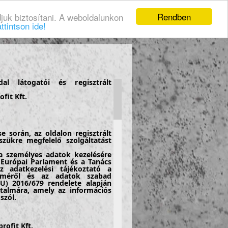
Rendben
juk biztosítani. A weboldalunkon
ttintson ide!
al látogatói és regisztrált
fit Kft.
 során, az oldalon regisztrált
szükre megfelelő szolgáltatást
 a személyes adatok kezelésére
 Európai Parlament és a Tanács
z adatkezelési tájékoztató a
lméről és az adatok szabad
U) 2016/679 rendelete alapján
rtalmára, amely az információs
szól.
rofit Kft.