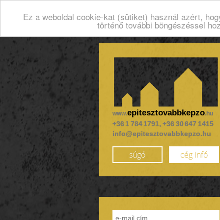
Ez a weboldal cookie-kat (sütiket) használ azért, ho
történő további böngészéssel ho
epitesztovabbkepzo
www.
.hu
+36 1 784 1791, +36 30 647 1415
info@epitesztovabbkepzo.hu
súgó
cég infó