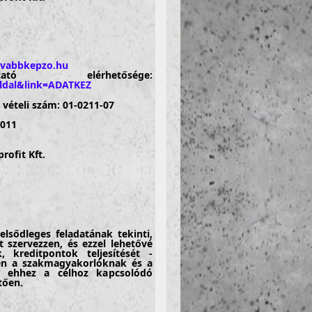
ovabbkepzo.hu
tó elérhetősége:
ldal&link=ADATKEZ
 vételi szám: 01-0211-07
2011
rofit Kft.
elsődleges feladatának tekinti,
szervezzen, és ezzel lehetővé
, kreditpontok teljesítését -
ben a szakmagyakorlóknak és a
 ehhez a célhoz kapcsolódó
tően.