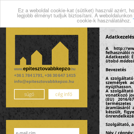
Ez a weboldal cookie-kat (sütiket) használ azért, 
legjobb élményt tudjuk biztosítani. A weboldalunkon
cookie-k használatához.
Adatkezelés
A http://ww
felhasználói r
Adatkezelő: É
Utolsó módosí
epitesztovabbkepzo
Bevezetés
www.
.hu
+36 1 784 1791, +36 30 647 1415
A szolgáltató
info@epitesztovabbkepzo.hu
személyek ad
nyújthasson.
A szolgáltat
súgó
cég infó
vonatkozó jo
(EU) 2016/67
természetes
áramlásáról 
készült, figy
önrendelkezés
Szolgáltató, 
Név / cégnév: