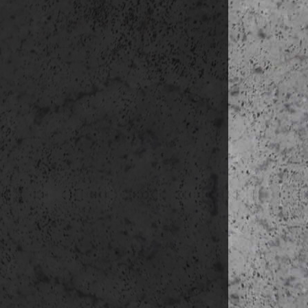
a konkrét 
ha az ere
hozzájárul
mail címr
ez esetben
Az adatok
Az érinte
adatokhoz 
korlátozás
érintett 
Az érinte
hozzájárul
végrehajt
Az érinte
jogával.
Amennyibe
előnyöket,
szükséges
személyes
semmilyen
igénybe v
Az érintet
késedelem 
személyes
Az érintet
késedelem
adatkezel
indokolat
jogalapja.
Az adatok mó
levélben a 