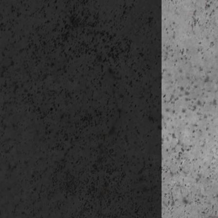
hozzájáru
kezelje.
Tájékozta
köteles 
hírlevelet
Az adatke
Az adatke
kapcsolatt
ADATKEZE
Az adatok
meg.
Ön b
kapcsolat
ADATKEZE
Ugyancsak
alapján. 
Az adatok 
Az adatok mó
levélben a 
megjelölni: 
Bejelentkezés
Hírlevél le é
http://www.e
Sütik (cookie
A sütiket a 
olyan infor
bejelentkezés
A cookie-k te
adatok menté