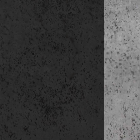
Az adatgy
Az adatkez
Az adatke
szerint.
Az adatok 
szabályozá
Az adatok
szabályozá
Az adatke
szabályozá
Az adatok 
Fontos figyel
személyes a
üzemeltetőjé
Ezért nagyon 
felhasználó te
Közösségi olda
Youtube:
htt
Megjegyzés: 
videó anyagok
Megrendelés, 
Az adatkezelé
e-mail küldé
kapcsolattar
kapcsolattart
A adatkez