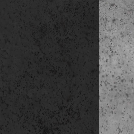
megjelölni: 
Weboldalon tö
Az adatkez
A regiszt
Az adatke
Az adatke
Az adatke
kapcsolatt
Az adatok
meg. Ön b
kapcsolatt
Az adatok
Az adatok 
A személy
telefonon
A személy
azonosítá
szükséges
Kezelt adatok
Név
Születési hely
Anyja neve
Kamarai adat
Számlázási
számlaszámo
Lakcím