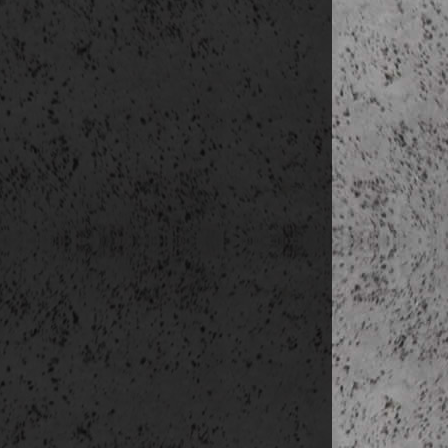
Levelezési cí
E-mail címek
Telefonszámok
Regisztráció 
IP cím
A felhasználó
erre szolgáló
Ön, mint éri
tekintetben a
valamint a tá
Hírlevél küld
A weblap üz
információk
jogszabályi 
feliratkozás
ellenőrzés
magánszemél
vállalkozások
Az adatke
üzenetek,
nélkül le
vállalkozá
kapcsolatt
Az adatke
előzetesen
reklámaján
megadott 