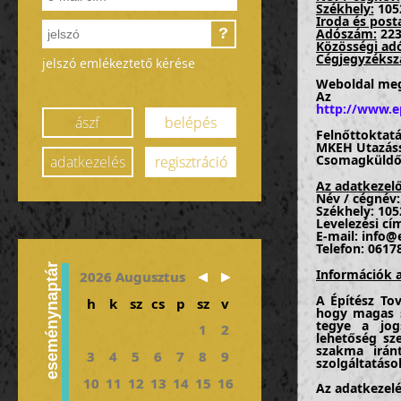
Székhely:
1052
Iroda és post
?
Adószám:
223
Közösségi ad
Cégjegyzéksz
jelszó emlékeztető kérése
Weboldal meg
Az ada
http://www.e
ászf
belépés
Felnőttoktatá
MKEH Utazáss
Csomagküldő 
adatkezelés
regisztráció
Az adatkezelő
Név / cégnév:
Székhely: 105
Levelezési cím
E-mail: info
Telefon: 0617
eseménynaptár
Információk a
2026 Augusztus
A Építész Tov
h
k
sz
cs
p
sz
v
hogy magas s
tegye a jogs
1
2
lehetőség sz
szakma irán
3
4
5
6
7
8
9
szolgáltatáso
10
11
12
13
14
15
16
Az adatkezelé