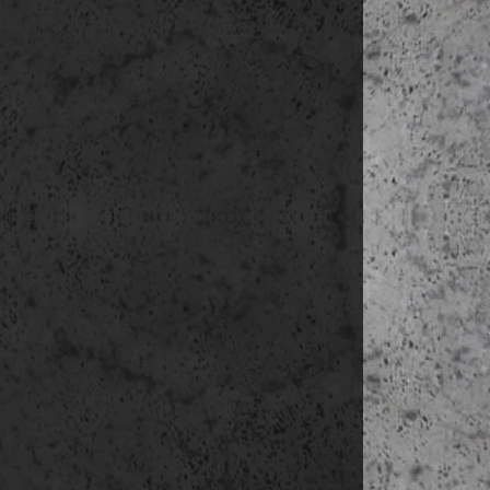
weboldal emlé
fel.
A weblap láto
küld annak ér
a szolgáltató 
Az adatkez
Az adatkez
Az adatke
amennyibe
Az adatok 
A felhasz
bármikor 
Az adatok
személyes
Az adatok 
Közösségi old
A közösségi 
keresztül te
lehetőség
tartalombefo
A közösségi
felhasználók
Twitter, stb.
A közösségi 
bemutatók, t
A közösségi
blogbejegyzés
A fentieknek
felhasználó ny
Az érintet