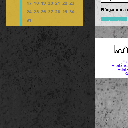
17
18
19
20
21
22
23
Elfogadom a r
24
25
26
27
28
29
30
31
Fi
Általáno
Adatk
K