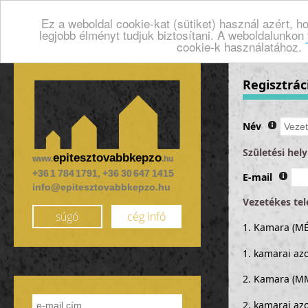
Ez a weboldal cookie-kat (sütiket) használ azért, 
legjobb élményt tudjuk biztosítani. A weboldalunkon
cookie-k használatához.
Regisztrác
Név
Születési hely
epitesztovabbkepzo
www.
.hu
+36 1 784 1791, +36 30 647 1415
E-mail
info@epitesztovabbkepzo.hu
Vezetékes te
súgó
cég infó
1. Kamara (MÉ
1. kamarai az
2. Kamara (M
2. kamarai az