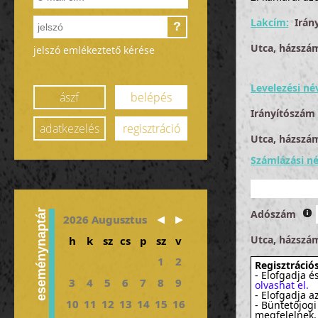
Lakcím:
Irán
?
Utca, házszá
jelszó emlékeztető kérése
Levelezési né
ászf
belépés
Irányítószám
adatkezelés
regisztráció
Utca, házszá
Számlázási né
eseménynaptár
Adószám
2026 Augusztus
Utca, házszá
h
k
sz
cs
p
sz
v
1
2
Regisztrációs
- Elofgadja é
3
4
5
6
7
8
9
olvashat el.
- Elofgadja a
10
11
12
13
14
15
16
- Büntetőjogi
megfelelnek.