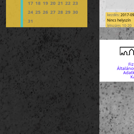
17
18
19
20
21
22
23
24
25
26
27
28
29
30
kezdés:
2017-0
Nincs helyszín
31
létszám: 10-20
Fi
Általáno
Adatk
K