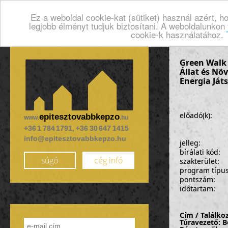
Ez a weboldal cookie-kat (sütiket) használ azért, 
legjobb élményt tudjuk biztosítani. A weboldalunkon
cookie-k használatához.
Green Walk -
Állat és Növ
Energia Ját
előadó(k):
epitesztovabbkepzo
www.
.hu
+36 1 784 1791, +36 30 647 1415
info@epitesztovabbkepzo.hu
jelleg:
bírálati kód:
súgó
cég infó
szakterület:
program típu
pontszám:
időtartam:
Cím / Találko
Túravezető: B