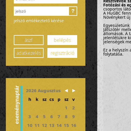
Résztvevők s
Fotózási és e
csoportos láto
?
A HuGBC fennt
Növénykert új 
jelszó emlékeztető kérése
Egyesületünk 
Játszótér mell
állomások. A t
jelenlétükre k
ászf
belépés
jelenségek me
Ez a helyszín 
adatkezelés
regisztráció
folytatása.
eseménynaptár
2026 Augusztus
h
k
sz
cs
p
sz
v
1
2
3
4
5
6
7
8
9
10
11
12
13
14
15
16