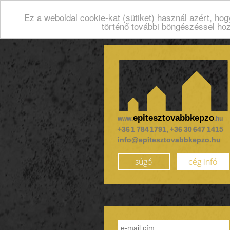
Ez a weboldal cookie-kat (sütiket) használ azért, ho
történő további böngészéssel ho
epitesztovabbkepzo
www.
.hu
+36 1 784 1791, +36 30 647 1415
info@epitesztovabbkepzo.hu
súgó
cég infó