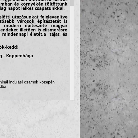
olmban és környékén töltöttünk
ag napot lelkes csapatunkkal.
lőtti utazásunkat felelevenítve
ősebb városok építészetét is
a modern építészete magyar
endeket illetően is elismerésre
 mindennapi életét,a tájat, és
tök-kedd)
ng - Koppenhága
ál indulási csarnok közepén
ndba