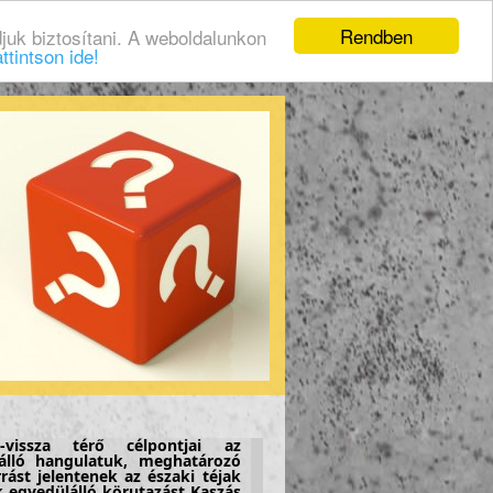
Rendben
juk biztosítani. A weboldalunkon
ttintson ide!
-vissza térő célpontjai az
álló hangulatuk, meghatározó
rást jelentenek az északi téjak
k egyedülálló körutazást Kaszás