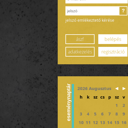
?
jelszó emlékeztető kérése
ászf
belépés
adatkezelés
regisztráció
eseménynaptár
2026 Augusztus
h
k
sz
cs
p
sz
v
1
2
3
4
5
6
7
8
9
10
11
12
13
14
15
16