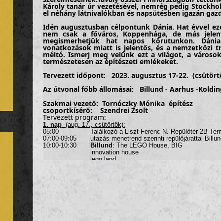
Károly tanár úr vezetésével, nemrég pedig Stockh
el néhány látnivalókban és napsütésben igazán gazd
Idén augusztusban célpontunk Dánia. Hat évvel eze
nem csak a főváros, Koppenhága, de más jelent
megismerhetjük hat napos körutunkon. Dáni
vonatkozások miatt is jelentős, és a nemzetközi tr
méltó. Ismerj meg velünk ezt a világot, a városok
természetesen az építészeti emlékeket.
Tervezett időpont:
2023. augusztus 17-22.
(csütör
Az útvonal főbb állomásai:
Billund - Aarhus -Koldi
Szakmai vezető:
Tornóczky Mónika
építész
csoportkísérő: Szendrei Zsolt
Tervezett program:
1. nap
(aug. 17., csütörtök):
05:00 Találkozó a Liszt Ferenc N. Repülőtér 2B Termin
07:00-09:05 utazás menetrend szerinti repülőjárattal Billu
10:00-10:30
Billund
: The LEGO House, BIG
innovation house
lego land
10:30-12:00 utazás Aarhus-ba
12:00-13:30 útközben:
MOMU Moesgaard Museum
14:00-14:30 érkezés Aarhusba, a szállodába
kb. 14:30-
Aarhus
közös vezetett séta
·
Aarhus University
·
Steno Museum
·
Botanikus kert.
The Green House
kb. 16:30- szabadprogram a belvárosban