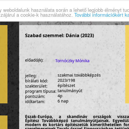
gy weboldalunk használata során a lehető legjobb élményt tud
zzájárul a cookie-k használatához.
További információkért ka
Szabad szemmel: Dánia (2023)
előadó(k):
Tornóczky Mónika
szakmai továbbképzés
jelleg:
2023/198
bírálati kód:
építészet
szakterület:
tanulmányút
program típusa:
4p
pontszám:
6 nap
időtartam:
Észak-Európa, a skandináv országok vissza
Építész Továbbképző tanulmányútjainak. Egyedül
modern és kortárs építészetük kimeríthetetlen for
szerelmeseinek.Tavaly ősszel Finnországban tettün