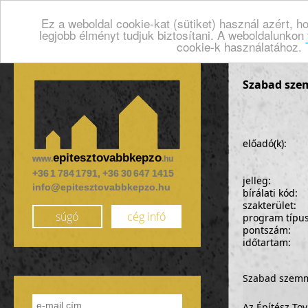
Ez a weboldal cookie-kat (sütiket) használ azért, 
legjobb élményt tudjuk biztosítani. A weboldalunkon
cookie-k használatához.
Szabad sz
előadó(k):
epitesztovabbkepzo
www.
.hu
+36 1 784 1791, +36 30 647 1415
jelleg:
info@epitesztovabbkepzo.hu
bírálati kód:
szakterület:
súgó
cég infó
program típu
pontszám:
időtartam:
Szabad szem
Az Építész To