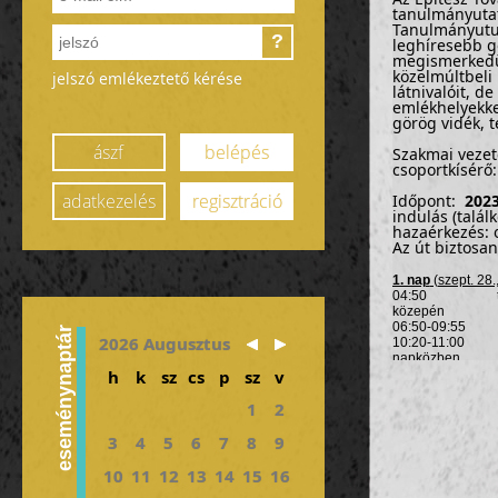
tanulmányutat
Tanulmányutun
?
leghíresebb g
megismerkedün
közelmúltbeli 
jelszó emlékeztető kérése
látnivalóit, d
emlékhelyekke
görög vidék, 
ászf
belépés
Szakmai vezet
csoportkísérő
adatkezelés
regisztráció
Időpont:
2023
indulás (talál
hazaérkezés: o
Az út biztosan
1. nap
(szept. 28.,
04:50 találkozó
közepén
06:50-09:55 utaz
eseménynaptár
2026 Augusztus
10:20-11:00 tra
napközben röv
h
k
sz
cs
p
sz
v
16:00-18:45 ut
útközben Hosz
kb. 19:00 érke
1
2
szállás:
Delphoi
3
4
5
6
7
8
9
2. nap
(szept. 29.
reggeli a sz
10
11
12
13
14
15
16
délelőtt