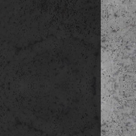
5. nap
(okt. 2., hét
reggeli a sz
napközben kö
délután sz
16:00-16:40 tra
18:40-19:45 utaz
kb.20:10 hazaér
Tervezett rész
- repülőjegyet
légitársaság á
visszafelé Rya
- utazás külön
- elhelyezést
- szakmai ide
nem tartalmaz
- a napközbeni
- esetleges m