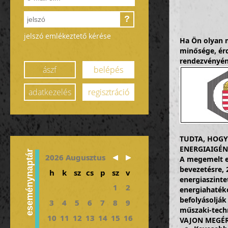
?
jelszó emlékeztető kérése
Ha Ön olyan m
minősége, ér
rendezvényén
ászf
belépés
adatkezelés
regisztráció
TUDTA, HOGY
ENERGIAIGÉN
eseménynaptár
2026 Augusztus
A megemelt e
bevezetésre, 
h
k
sz
cs
p
sz
v
energiaszinte
1
2
energiahaték
befolyásolják
3
4
5
6
7
8
9
műszaki-tech
10
11
12
13
14
15
16
VAJON MEGÉR