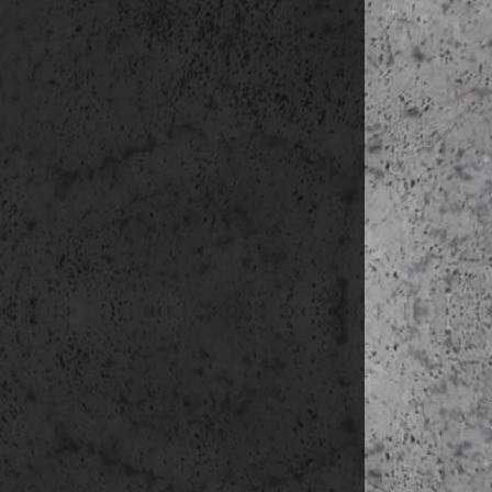
2017. szeptem
2017. október
2017. novembe
Részvételi díj
Ft
A jelentke
Ezutá