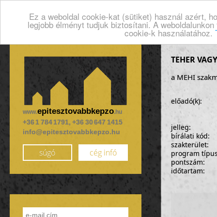
Ez a weboldal cookie-kat (sütiket) használ azért, 
legjobb élményt tudjuk biztosítani. A weboldalunkon
cookie-k használatához.
TEHER VAGY
a MEHI szakm
előadó(k):
epitesztovabbkepzo
www.
.hu
+36 1 784 1791, +36 30 647 1415
jelleg:
info@epitesztovabbkepzo.hu
bírálati kód:
szakterület:
súgó
cég infó
program típu
pontszám:
időtartam: