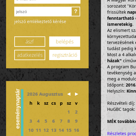
sorozatot "Kö
?
frissültek
napr
fenntartható 
jelszó emlékeztető kérése
ismeretekig
.
Az elismert s
környezettudat
ászf
belépés
tervezésének é
tudást pedig k
adatkezelés
regisztráció
Most a 4 alka
házak"
címűve
A program Bud
tevékenység a
meg a modulon
Időpont:
2016
Helyszín:
Kinn
eseménynaptár
2026 Augusztus
h
k
sz
cs
p
sz
v
Részvételi díj:
HuGBC tagok: 
1
2
3
4
5
6
7
8
9
MÉK továbbkép
10
11
12
13
14
15
16
Részletes pro