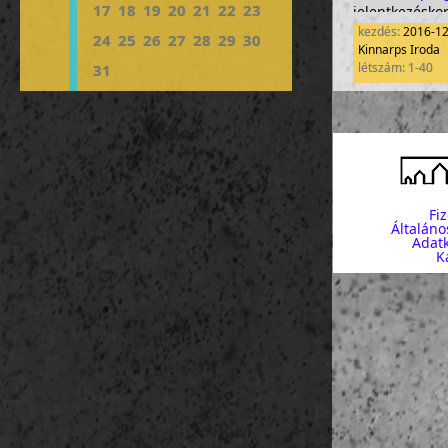
17
18
19
20
21
22
23
jelentkezésko
kezdés:
2016-1
24
25
26
27
28
29
30
Kinnarps Iroda
A program a K
létszám: 1-40
31
valósul meg.
Fi
Általáno
Adatk
K