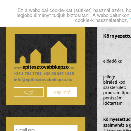
Ez a weboldal cookie-kat (sütiket) használ azért, 
legjobb élményt tudjuk biztosítani. A weboldalunkon
cookie-k használatához.
Környezettu
előadó(k):
epitesztovabbkepzo
www.
.hu
+36 1 784 1791, +36 30 647 1415
jelleg:
info@epitesztovabbkepzo.hu
bírálati kód:
szakterület:
súgó
cég infó
program típu
pontszám:
időtartam:
Környezettuda
szalmaház a g
A Magyar Körn