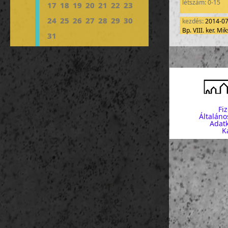
létszám: 0-15
17
18
19
20
21
22
23
24
25
26
27
28
29
30
kezdés:
2014-0
Bp. VIII. ker. M
31
létszám: 0-15
kezdés:
2014-0
Bp. VIII. ker. M
létszám: 0-15
kezdés:
2014-0
Bp. VIII. ker. M
Fi
létszám: 0-15
Általáno
Adatk
K