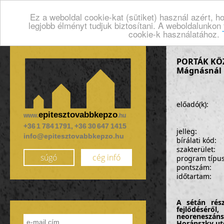
Ez a weboldal cookie-kat (sütiket) használ azért, 
legjobb élményt tudjuk biztosítani. A weboldalunkon
cookie-k használatához.
PORTÁK KÖZ
Mágnásnál
előadó(k):
epitesztovabbkepzo
www.
.hu
+36 1 784 1791, +36 30 647 1415
jelleg:
info@epitesztovabbkepzo.hu
bírálati kód:
szakterület:
súgó
cég infó
program típu
pontszám:
időtartam:
A sétán rész
fejlődéséről
neoreneszáns
Horánszky utc