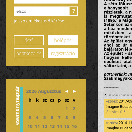
A séta fókus
elhanyagolt
?
részletek, a 
is megmutat
(1896.) a Mág
jelszó emlékeztető kérése
Sétánkon az e
a ház minden 
miközben a 
történeteket.
ászf
belépés
Az épület egy
ahol az úr é
bejáraton lépe
adatkezelés
regisztráció
Az épület – s
hogyan kelle
épületet átal
változtatni, 
partnerünk: I
Szakmagyakorl
----------
eseménynaptár
2026 Augusztus
A programon 
Imagine Bud
h
k
sz
cs
p
sz
v
kezdés:
2017-0
mértéke a Tová
Imagine Budapes
1
2
létszám: 0-5
MÉK Továbbkép
3
4
5
6
7
8
9
2014.12.31
kezdés:
2014-1
10
11
12
13
14
15
16
Imagine Budapes