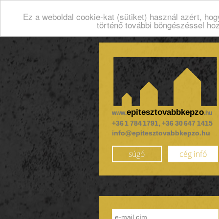
Ez a weboldal cookie-kat (sütiket) használ azért, ho
történő további böngészéssel ho
epitesztovabbkepzo
www.
.hu
+36 1 784 1791, +36 30 647 1415
info@epitesztovabbkepzo.hu
súgó
cég infó