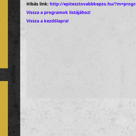
Hibás link:
http://epitesztovabbkepzo.hu/?m=prog
Vissza a programok listájához!
Vissza a kezdőlapra!