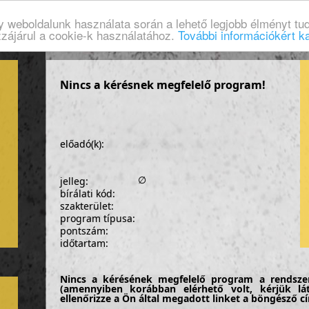
gy weboldalunk használata során a lehető legjobb élményt tud
zzájárul a cookie-k használatához.
További információkért ka
Nincs a kérésnek megfelelő program!
előadó(k):
∅
jelleg:
bírálati kód:
szakterület:
program típusa:
pontszám:
időtartam:
Nincs a kérésének megfelelő program a rendsze
(amennyiben korábban elérhető volt, kérjük lá
ellenőrizze a Ön által megadott linket a böngésző 