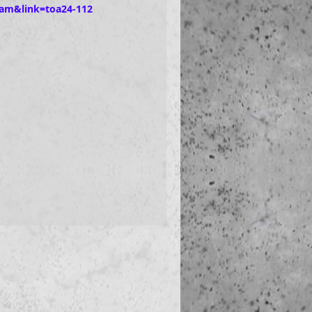
ram&link=toa24-112