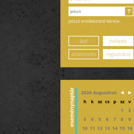
?
jelszó emlékeztető kérése
ászf
belépés
adatkezelés
regisztráció
eseménynaptár
2026 Augusztus
h
k
sz
cs
p
sz
v
1
2
3
4
5
6
7
8
9
10
11
12
13
14
15
16