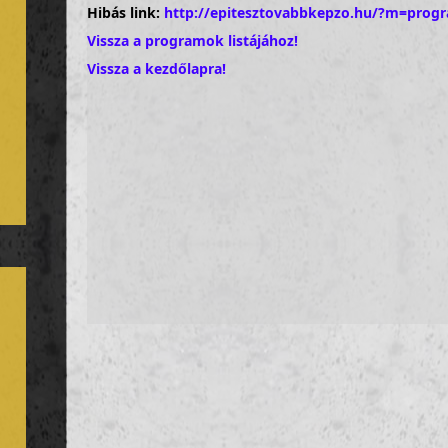
Hibás link:
http://epitesztovabbkepzo.hu/?m=prog
Vissza a programok listájához!
Vissza a kezdőlapra!