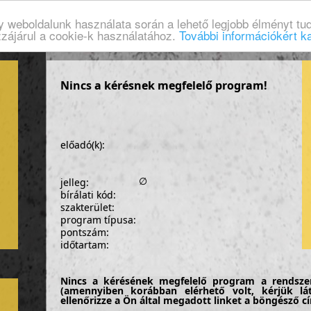
gy weboldalunk használata során a lehető legjobb élményt tud
zzájárul a cookie-k használatához.
További információkért ka
Nincs a kérésnek megfelelő program!
előadó(k):
∅
jelleg:
bírálati kód:
szakterület:
program típusa:
pontszám:
időtartam:
Nincs a kérésének megfelelő program a rendsze
(amennyiben korábban elérhető volt, kérjük lá
ellenőrizze a Ön által megadott linket a böngésző 