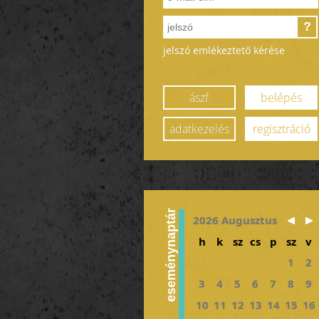
?
jelszó emlékeztető kérése
ászf
belépés
adatkezelés
regisztráció
eseménynaptár
2026 Augusztus
h
k
sz
cs
p
sz
v
1
2
3
4
5
6
7
8
9
10
11
12
13
14
15
16