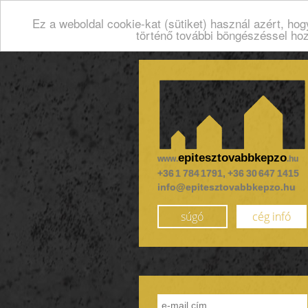
Ez a weboldal cookie-kat (sütiket) használ azért, ho
történő további böngészéssel ho
epitesztovabbkepzo
www.
.hu
+36 1 784 1791, +36 30 647 1415
info@epitesztovabbkepzo.hu
súgó
cég infó