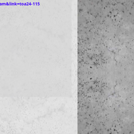
ram&link=toa24-115