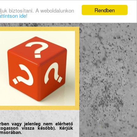
Rendben
juk biztosítani. A weboldalunkon
ttintson ide!
rben vagy jelenleg nem elérhető
togasson vissza később). Kérjük
címsorában.