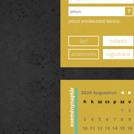
?
jelszó emlékeztető kérése
ászf
belépés
adatkezelés
regisztráció
eseménynaptár
2026 Augusztus
h
k
sz
cs
p
sz
v
1
2
3
4
5
6
7
8
9
10
11
12
13
14
15
16