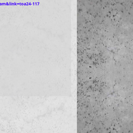
ram&link=toa24-117