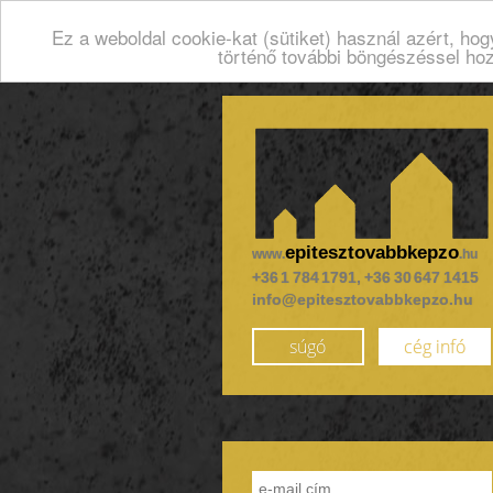
Ez a weboldal cookie-kat (sütiket) használ azért, ho
történő további böngészéssel ho
epitesztovabbkepzo
www.
.hu
+36 1 784 1791, +36 30 647 1415
info@epitesztovabbkepzo.hu
súgó
cég infó