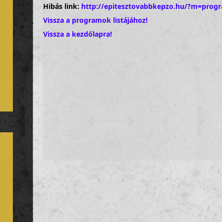
Hibás link:
http://epitesztovabbkepzo.hu/?m=prog
Vissza a programok listájához!
Vissza a kezdőlapra!