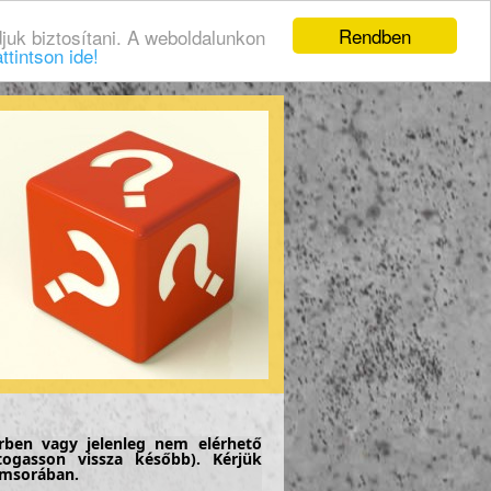
Rendben
juk biztosítani. A weboldalunkon
ttintson ide!
rben vagy jelenleg nem elérhető
togasson vissza később). Kérjük
címsorában.