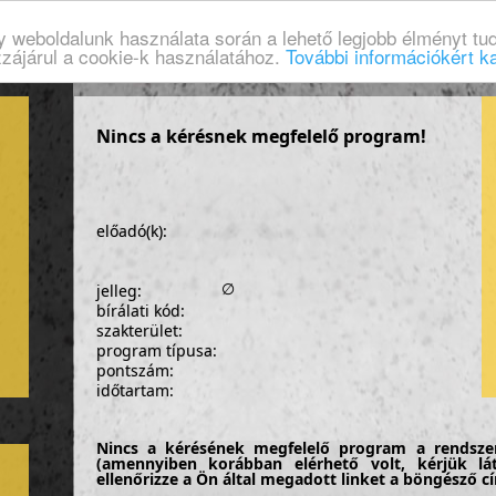
gy weboldalunk használata során a lehető legjobb élményt tud
zzájárul a cookie-k használatához.
További információkért ka
Nincs a kérésnek megfelelő program!
előadó(k):
∅
jelleg:
bírálati kód:
szakterület:
program típusa:
pontszám:
időtartam:
Nincs a kérésének megfelelő program a rendsze
(amennyiben korábban elérhető volt, kérjük lá
ellenőrizze a Ön által megadott linket a böngésző 