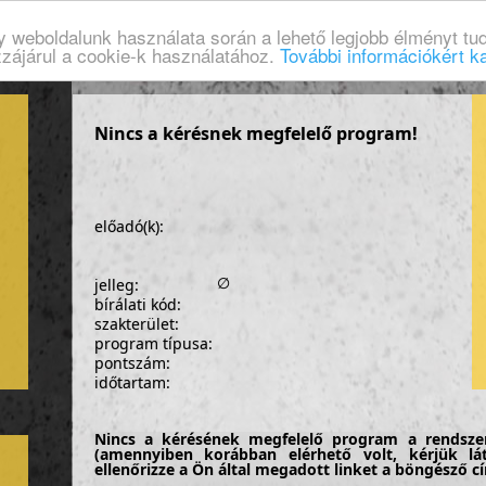
gy weboldalunk használata során a lehető legjobb élményt tud
zzájárul a cookie-k használatához.
További információkért ka
Nincs a kérésnek megfelelő program!
előadó(k):
∅
jelleg:
bírálati kód:
szakterület:
program típusa:
pontszám:
időtartam:
Nincs a kérésének megfelelő program a rendsze
(amennyiben korábban elérhető volt, kérjük lá
ellenőrizze a Ön által megadott linket a böngésző 