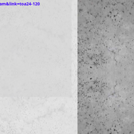
ram&link=toa24-120