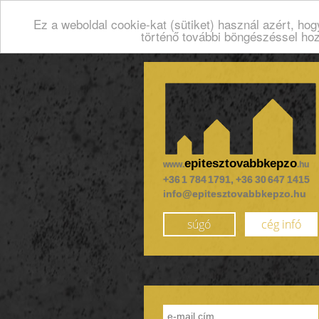
Ez a weboldal cookie-kat (sütiket) használ azért, ho
történő további böngészéssel ho
epitesztovabbkepzo
www.
.hu
+36 1 784 1791, +36 30 647 1415
info@epitesztovabbkepzo.hu
súgó
cég infó