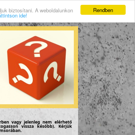
Rendben
juk biztosítani. A weboldalunkon
ttintson ide!
rben vagy jelenleg nem elérhető
togasson vissza később). Kérjük
címsorában.