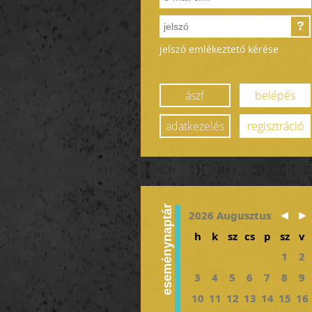
?
jelszó emlékeztető kérése
ászf
belépés
adatkezelés
regisztráció
eseménynaptár
2026 Augusztus
h
k
sz
cs
p
sz
v
1
2
3
4
5
6
7
8
9
10
11
12
13
14
15
16