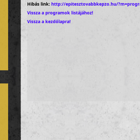
Hibás link:
http://epitesztovabbkepzo.hu/?m=prog
Vissza a programok listájához!
Vissza a kezdőlapra!