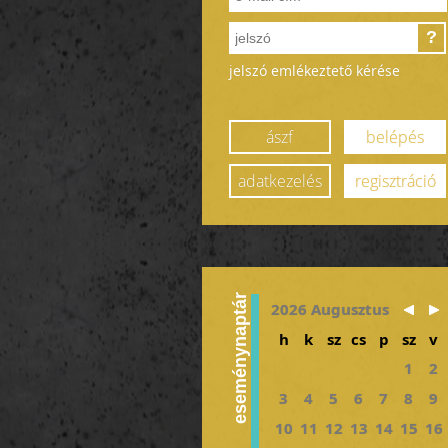
?
jelszó emlékeztető kérése
ászf
belépés
adatkezelés
regisztráció
eseménynaptár
2026 Augusztus
h
k
sz
cs
p
sz
v
1
2
3
4
5
6
7
8
9
10
11
12
13
14
15
16