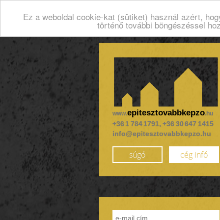
Ez a weboldal cookie-kat (sütiket) használ azért, ho
történő további böngészéssel ho
epitesztovabbkepzo
www.
.hu
+36 1 784 1791, +36 30 647 1415
info@epitesztovabbkepzo.hu
súgó
cég infó