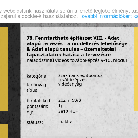
gy weboldalunk használata során a lehető legjobb élményt tud
zzájárul a cookie-k használatához.
További információkért ka
78. Fenntartható építészet VIII. - Adat
alapú tervezés – a modellezés lehetőségei
& Adat alapú tanulás – üzemeltetési
tapasztalatok hatása a tervezésre
haladószintű videós továbbképzés 9-10. modul
Szakmai kreditpontos
kategória:
továbbképzés
videóanyag
tananyag
típus:
2021/193/8
bírálati kód:
1p
pontszám:
3810 HUF
díj:
inaktív
státusz: