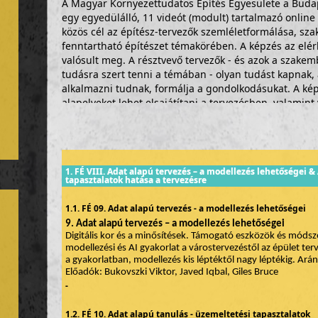
A Magyar Környezettudatos Építés Egyesülete a Buda
egy egyedülálló, 11 videót (modult) tartalmazó online 
közös cél az építész-tervezők szemléletformálása, sz
fenntartható építészet témakörében. A képzés az elé
valósult meg. A résztvevő tervezők - és azok a szake
tudásra szert tenni a témában - olyan tudást kapnak
alkalmazni tudnak, formálja a gondolkodásukat. A kép
alapelveket lehet elsajátítani a tervezésben, valamint
gondolatmeneteket.
A tananyagot azoknak az építészeknek szánjuk, akik a
átfogónál részletesebben szeretnék megismerni, és a
1. FÉ VIII. Adat alapú tervezés – a modellezés lehetőségei &
alapismeretekkel. A képzés anyagát magas szintű elmél
tapasztalatok hatása a tervezésre
rendelkező szakértők, egyetemi oktatók és a fenntarth
szakemberek írták és adják elő. Az alapkoncepciót Dr.
1.1. FÉ 09. Adat alapú tervezés - a modellezés lehetőségei
korábbi alelnöke állította össze, valamint ő végezte a 
9. Adat alapú tervezés – a modellezés lehetőségei
megszerzésére egy jelen pillanatban is elérhető, 12 alk
Digitális kor és a minősítések. Támogató eszközök és módsze
lehetőség (A környezettudatos Éptészet Alapjai, 51-62. so
modellezési és AI gyakorlat a várostervezéstől az épület ter
a gyakorlatban, modellezés kis léptéktől nagy léptékig. Arán
A képzési sorozat egyes részei egyenként is alkalmas
Előadók: Bukovszki Viktor, Javed Iqbal, Giles Bruce
-
elsajátításra. A 11 különféle videós modulból - a MÉK
megfelelés miatt - kettőt-kettőt párostva összesen 10
1.2. FÉ 10. Adat alapú tanulás - üzemeltetési tapasztalatok
létre (Fenntartható éptészet I-X., 71-80. sorszámú képz