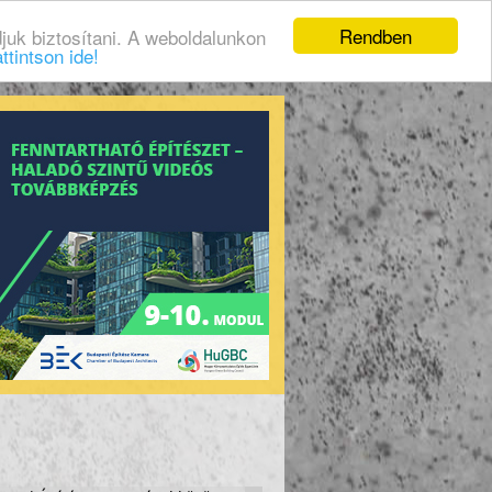
Rendben
juk biztosítani. A weboldalunkon
ttintson ide!