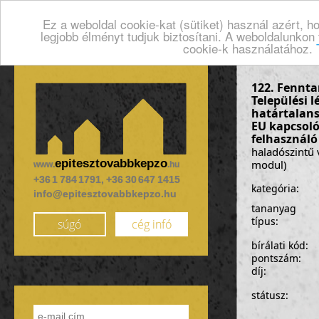
Ez a weboldal cookie-kat (sütiket) használ azért, 
legjobb élményt tudjuk biztosítani. A weboldalunkon
cookie-k használatához.
122. Fenntar
Települési l
határtalans
EU kapcsoló
felhasználó
haladószintű 
epitesztovabbkepzo
modul)
www.
.hu
+36 1 784 1791, +36 30 647 1415
kategória:
info@epitesztovabbkepzo.hu
tananyag
típus:
súgó
cég infó
bírálati kód:
pontszám:
díj:
státusz: