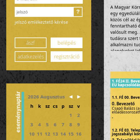
A Magyar Körn
?
egy egyedüláll
közös cél az 
jelszó emlékeztető kérése
fenntartható 
valósult meg.
tudásra szert
ászf
belépés
alkalmazni tu
alapelveket le
adatkezelés
regisztráció
gondolatmene
A tananyagot 
átfogónál rés
1. FÉ24 II. Bev
alapismeretekk
EU kapcsolódás
rendelkező sza
eseménynaptár
szakemberek ír
2026 Augusztus
1.1. FÉ 00. Bev
korábbi alelnö
0. Bevezető
h
k
sz
cs
p
sz
v
megszerzésére 
Csapó Balázs (a
előadássorozat
lehetőség (A Kö
1
2
-
3
4
5
6
7
8
9
A képzési sor
1.2. FÉ 03. Tel
elsajátításra.
10
11
12
13
14
15
16
jogszabályi kö
megfelelés mia