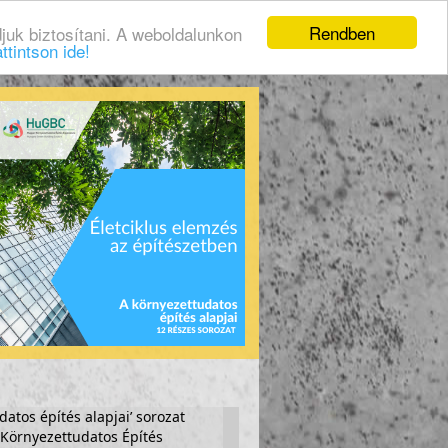
Rendben
juk biztosítani. A weboldalunkon
ttintson ide!
atos építés alapjai’ sorozat
 Környezettudatos Építés