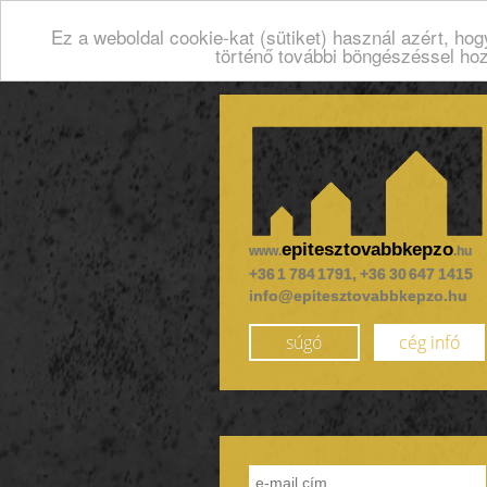
Ez a weboldal cookie-kat (sütiket) használ azért, ho
történő további böngészéssel ho
epitesztovabbkepzo
www.
.hu
+36 1 784 1791, +36 30 647 1415
info@epitesztovabbkepzo.hu
súgó
cég infó