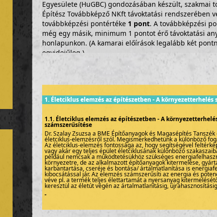
Egyesülete (HuGBC) gondozásában készült, szakmai t
Építész Továbbképző NKft távoktatási rendszerében 
továbbképzési pontértéke
1 pont
. A továbbképzési p
még egy másik, minimum 1 pontot érő távoktatási any
honlapunkon. (A kamarai előírások legalább két pontny
egyidejűleg.)
Részvételi díj:
2000Ft+Áfa (
2.540
Ft)
HuGBC tagok részvételi díja: 1700Ft+Áfa (2.160Ft) -
Ké
megrendeli az anyagot, jelezze ezt nekünk külön emailben
1. Életciklus elemzés az építészetben - A környezetterhelés
a kedvezményes díjat.
1.1. Életciklus elemzés az építészetben - A környezetterhelé
számszerűsítése
Dr. Szalay Zsuzsa a BME Építőanyagok és Magasépítés Tanszék
életciklus-elemzésről szól. Megismerkedhetünk a különböző fog
Az életciklus-elemzés fontossága az, hogy segítségével feltérk
vagy akár egy teljes épület életciklusának különböző szakaszaib
például nemcsak a működtetésükhöz szükséges energiafelhaszn
környezetre, de az alkalmazott építőanyagok kitermelése, gyártá
karbantartása, cseréje és bontása/ ártalmatlanítása is energia
kibocsátással jár. Az elemzés számszerűsíti az energia és poten
véve pl. a termék teljes élettartamát a nyersanyag kitermelését
keresztül az életút végén az ártalmatlanításig, újrahasznosításig-
-