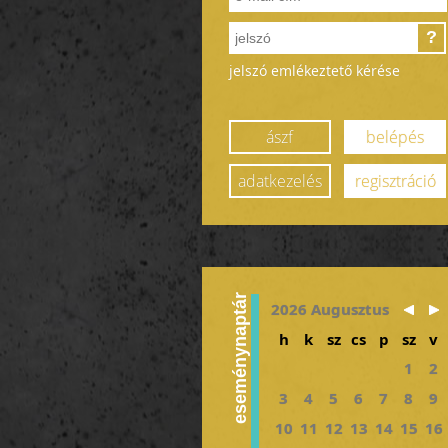
?
jelszó emlékeztető kérése
ászf
belépés
adatkezelés
regisztráció
eseménynaptár
2026 Augusztus
h
k
sz
cs
p
sz
v
1
2
3
4
5
6
7
8
9
10
11
12
13
14
15
16