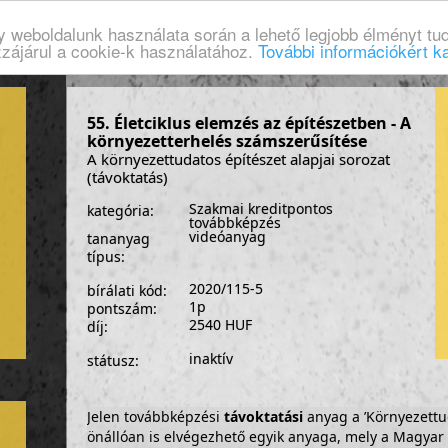
gy weboldalunk használata során a lehető legjobb élményt tud
zzájárul a cookie-k használatához.
További információkért ka
55. Életciklus elemzés az építészetben - A
környezetterhelés számszerűsítése
A környezettudatos építészet alapjai sorozat
(távoktatás)
Szakmai kreditpontos
kategória:
továbbképzés
videóanyag
tananyag
típus:
2020/115-5
bírálati kód:
1p
pontszám:
2540 HUF
díj:
inaktív
státusz:
Jelen továbbképzési
távoktatási
anyag a ’Környezettud
önállóan is elvégezhető egyik anyaga, mely a Magyar