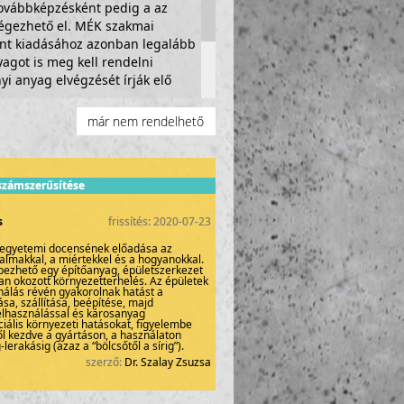
ovábbképzésként pedig a az
végezhető el. MÉK szakmai
ont kiadásához azonban legalább
agot is meg kell rendelni
i anyag elvégzését írják elő
már nem rendelhető
rjük, ha Ön HuGBC tag, és
, valamint banki utalással fizesse
 számszerűsítése
s
frissítés: 2020-07-23
 egyetemi docensének előadása az
almakkal, a miértekkel és a hogyanokkal.
épezhető egy építőanyag, épületszerkezet
an okozott környezetterhelés. Az épületek
álás révén gyakorolnak hatást a
sa, szállítása, beépítése, majd
felhasználással és károsanyag
ciális környezeti hatásokat, figyelembe
ől kezdve a gyártáson, a használaton
lerakásig (azaz a “bölcsőtől a sírig”).
szerző:
Dr. Szalay Zsuzsa