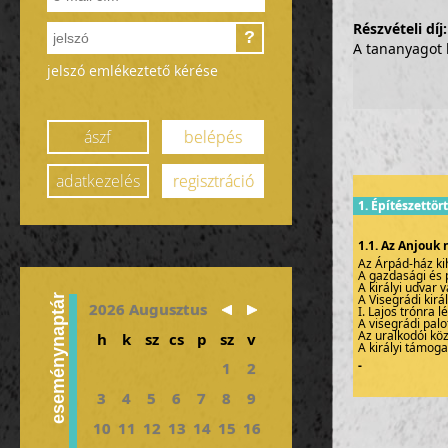
Részvételi díj
?
A tananyagot k
jelszó emlékeztető kérése
ászf
belépés
adatkezelés
regisztráció
1. Építészettö
1.1. Az Anjou
Az Árpád-ház ki
A gazdasági és p
A királyi udvar 
A Visegrádi kirá
eseménynaptár
2026 Augusztus
I. Lajos trónra l
A visegrádi palo
Az uralkodói köz
h
k
sz
cs
p
sz
v
A királyi támog
-
1
2
3
4
5
6
7
8
9
10
11
12
13
14
15
16