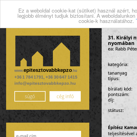
Ez a weboldal cookie-kat (sütiket) használ azért, 
legjobb élményt tudjuk biztosítani. A weboldalunkon
cookie-k használatához.
31. Királyi
nyomában
ea: Rabb Péte
kategória:
epitesztovabbkepzo
www.
.hu
tananyag
+36 1 784 1791, +36 30 647 1415
típus:
info@epitesztovabbkepzo.hu
bírálati kód:
pontszám:
súgó
cég infó
díj:
státusz:
Építész Kama
teljesítéséve