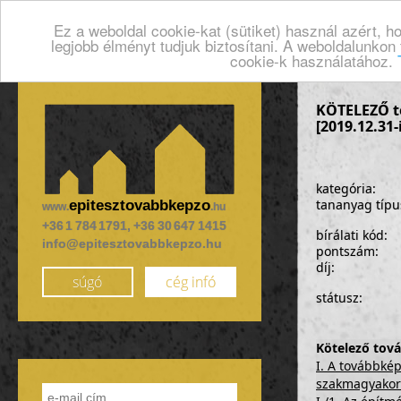
Ez a weboldal cookie-kat (sütiket) használ azért, 
legjobb élményt tudjuk biztosítani. A weboldalunkon
cookie-k használatához.
KÖTELEZŐ t
[2019.12.31-
kategória:
tananyag típu
epitesztovabbkepzo
www.
.hu
+36 1 784 1791, +36 30 647 1415
bírálati kód:
info@epitesztovabbkepzo.hu
pontszám:
díj:
súgó
cég infó
státusz:
Kötelező tová
I. A továbbké
szakmagyakorl