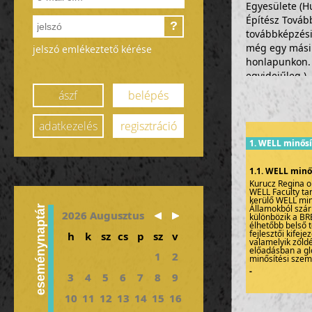
Egyesülete (H
Építész Továb
?
továbbképzés
még egy másik
jelszó emlékeztető kérése
honlapunkon. (
egyidejűleg.)
ászf
belépés
Részvételi díj
adatkezelés
regisztráció
1. WELL minősí
1.1. WELL minő
Kurucz Regina o
WELL Faculty ta
kerülő WELL min
Államokból szár
eseménynaptár
2026 Augusztus
különbözik a BR
élhetőbb belső t
fejlesztői kifej
h
k
sz
cs
p
sz
v
valamelyik zöldé
előadásban a gl
1
2
minősítési szemp
-
3
4
5
6
7
8
9
10
11
12
13
14
15
16