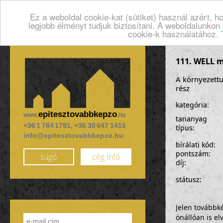
Ez a weboldal cookie-kat (sütiket) használ azért, 
legjobb élményt tudjuk biztosítani. A weboldalunkon
cookie-k használatához.
111. WELL m
A környezettud
rész
kategória:
epitesztovabbkepzo
www.
.hu
tananyag
+36 1 784 1791, +36 30 647 1415
típus:
info@epitesztovabbkepzo.hu
bírálati kód:
pontszám:
súgó
cég infó
díj:
státusz:
Jelen továbbk
önállóan is e