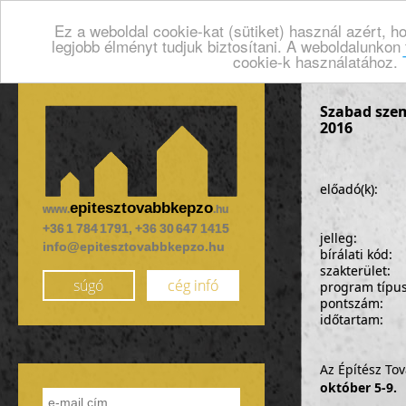
Ez a weboldal cookie-kat (sütiket) használ azért, 
legjobb élményt tudjuk biztosítani. A weboldalunkon
cookie-k használatához.
Szabad szem
2016
előadó(k):
epitesztovabbkepzo
www.
.hu
+36 1 784 1791, +36 30 647 1415
jelleg:
info@epitesztovabbkepzo.hu
bírálati kód:
szakterület:
súgó
cég infó
program típu
pontszám:
időtartam:
Az Építész T
október 5-9.