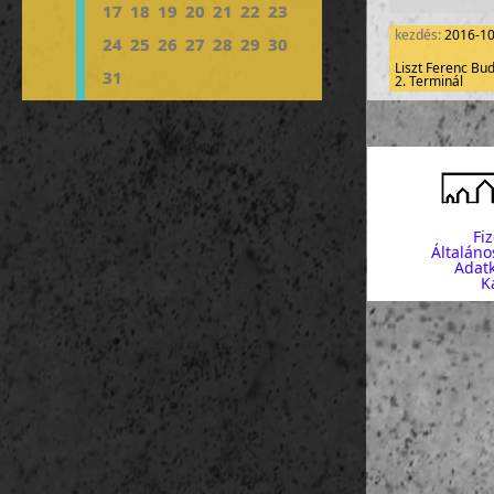
17
18
19
20
21
22
23
kezdés:
2016-1
24
25
26
27
28
29
30
Liszt Ferenc Bu
31
2. Terminál
létszám: 0-50
Fi
Általáno
Adatk
K