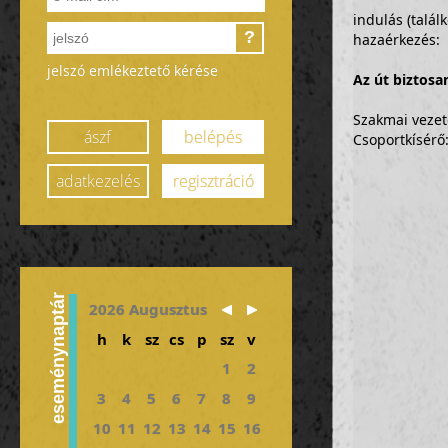
indulás (talá
?
hazaérkezés
jelszó emlékeztető kérése
Az út biztosan
Szakmai vezet
ászf
belépés
Csoportkísér
adatkezelés
regisztráció
eseménynaptár
2026 Augusztus
h
k
sz
cs
p
sz
v
1
2
3
4
5
6
7
8
9
10
11
12
13
14
15
16