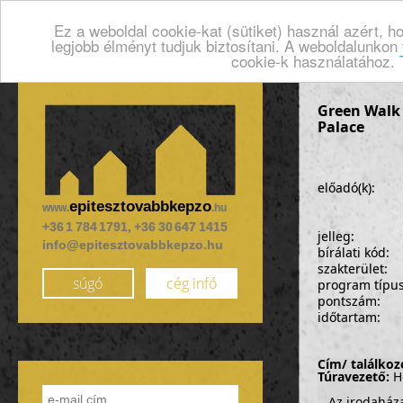
Ez a weboldal cookie-kat (sütiket) használ azért, 
legjobb élményt tudjuk biztosítani. A weboldalunkon
cookie-k használatához.
Green Walk -
Palace
előadó(k):
epitesztovabbkepzo
www.
.hu
+36 1 784 1791, +36 30 647 1415
jelleg:
info@epitesztovabbkepzo.hu
bírálati kód:
szakterület:
súgó
cég infó
program típu
pontszám:
időtartam:
Cím/ találkoz
Túravezető:
Ho
Az irodaház