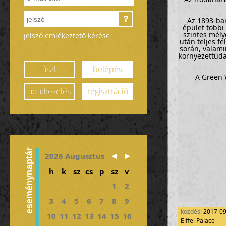
?
Az 1893-ban
épület többi 
szintes mély
jelszó emlékeztető kérése
után teljes fe
során, valami
környezettuda
ászf
belépés
A Green 
adatkezelés
regisztráció
eseménynaptár
2026 Augusztus
h
k
sz
cs
p
sz
v
1
2
3
4
5
6
7
8
9
kezdés:
2017-0
10
11
12
13
14
15
16
Eiffel Palace