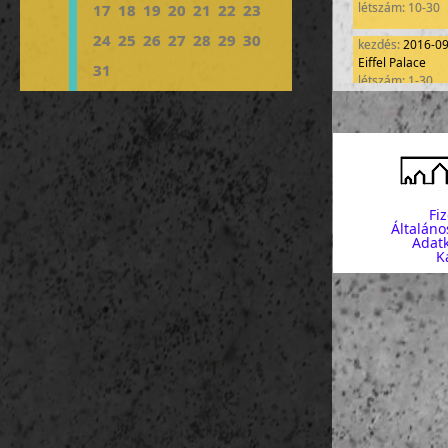
létszám: 10-30
17
18
19
20
21
22
23
24
25
26
27
28
29
30
kezdés:
2016-0
Eiffel Palace
31
létszám: 1-30
Fi
Általáno
Adatk
K