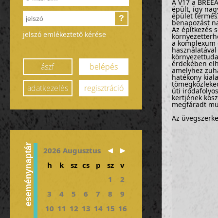
A V17 a BREEA
épült, így na
épület termés
?
benapozást na
Az építkezés 
jelszó emlékeztető kérése
környezetterhe
a komplexum e
használatával 
környezettuda
érdekében elhe
ászf
belépés
amelyhez zuha
hatékony kial
tömegközleked
adatkezelés
regisztráció
úti irodafolyo
kertjének kösz
megfáradt mu
Az üvegszerke
eseménynaptár
2026 Augusztus
h
k
sz
cs
p
sz
v
1
2
3
4
5
6
7
8
9
10
11
12
13
14
15
16