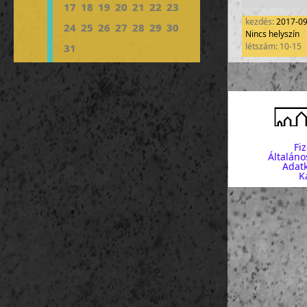
17
18
19
20
21
22
23
kezdés:
2017-0
24
25
26
27
28
29
30
Nincs helyszín
létszám: 10-15
31
Fi
Általáno
Adatk
K