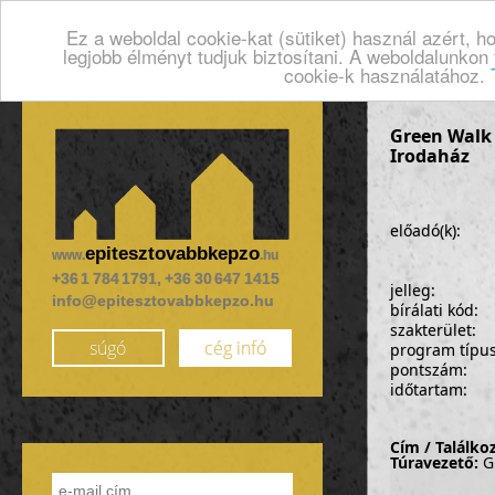
Ez a weboldal cookie-kat (sütiket) használ azért, 
legjobb élményt tudjuk biztosítani. A weboldalunkon
cookie-k használatához.
Green Walk -
Irodaház
előadó(k):
epitesztovabbkepzo
www.
.hu
+36 1 784 1791, +36 30 647 1415
jelleg:
info@epitesztovabbkepzo.hu
bírálati kód:
szakterület:
súgó
cég infó
program típu
pontszám:
időtartam:
Cím /
Találko
Túravezető:
G