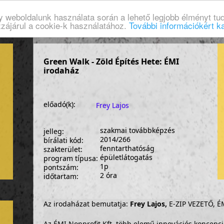
gy weboldalunk használata során a lehető legjobb élményt tud
zzájárul a cookie-k használatához.
További információkért ka
Green Walk - Zöld Építés Hete: ÉMI
irodaház
előadó(k):
Frey Lajos
szakmai továbbképzés
jelleg:
2014/266
bírálati kód:
fenntarthatóság
szakterület:
épületlátogatás
program típusa:
1p
pontszám:
2 óra
időtartam:
Az irodaházat bemutatja:
Frey Lajos,
E-ZIP VEZETŐ, É
Az ÉMI Nonprofit Kft. több elemű innovációs koncepció