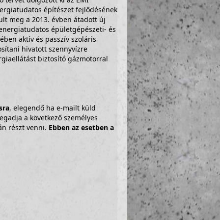
nergiatudatos építészet fejlődésének
ult meg a 2013. évben átadott új
energiatudatos épületgépészeti- és
ben aktív és passzív szoláris
osítani hivatott szennyvízre
rgiaellátást biztosító gázmotorral
sra
, elegendő ha e-mailt küld
gadja a következő személyes
án részt venni.
Ebben az esetben a