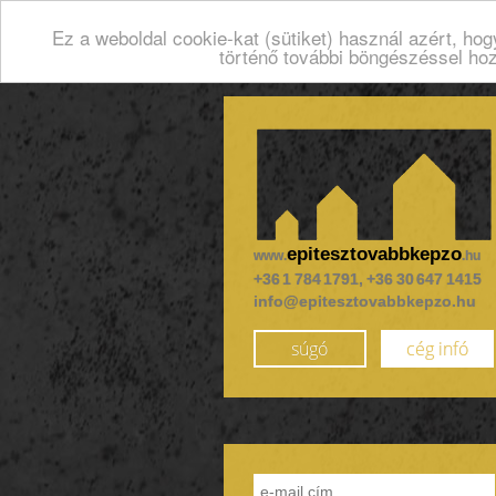
Ez a weboldal cookie-kat (sütiket) használ azért, ho
történő további böngészéssel ho
epitesztovabbkepzo
www.
.hu
+36 1 784 1791, +36 30 647 1415
info@epitesztovabbkepzo.hu
súgó
cég infó