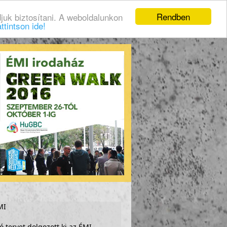
Rendben
juk biztosítani. A weboldalunkon
ttintson ide!
MI
 tervet dolgozott ki az ÉMI