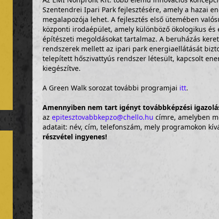
Szentendrei Ipari Park fejlesztésére, amely a hazai e
megalapozója lehet. A fejlesztés első ütemében valós
központi irodaépület, amely különböző ökologikus és 
építészeti megoldásokat tartalmaz. A beruházás kereté
rendszerek mellett az ipari park energiaellátását bizt
telepített hőszivattyús rendszer létesült, kapcsolt ene
kiegészítve.
A Green Walk sorozat további programjai
itt
.
Amennyiben nem tart igényt továbbképzési igazolá
az
epitesztovabbkepzo@chello.hu
címre, amelyben me
adatait: név, cím, telefonszám, mely programokon kív
részvétel ingyenes!