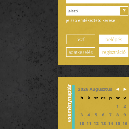
?
jelszó emlékeztető kérése
ászf
belépés
adatkezelés
regisztráció
eseménynaptár
2026 Augusztus
h
k
sz
cs
p
sz
v
1
2
3
4
5
6
7
8
9
10
11
12
13
14
15
16