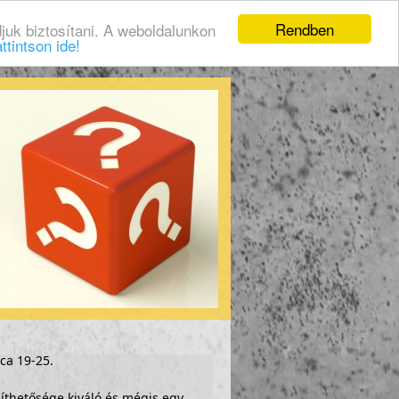
Rendben
juk biztosítani. A weboldalunkon
ttintson ide!
ca 19-25.
íthetősége kiváló és mégis egy