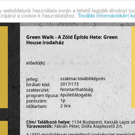
gy weboldalunk használata során a lehető legjobb élményt tud
zzájárul a cookie-k használatához.
További információkért ka
Green Walk - A Zöld Építés Hete: Green
House irodaház
előadó(k):
szakmai továbbképzés
jelleg:
2017/173
bírálati kód:
fenntarthatóság
szakterület:
épületlátogatás
program típusa:
1p
pontszám:
2 óra
időtartam:
Cím/ Találkozó helye:
1134 Budapest, Kassák Lajos ut
Túravezetők:
Fábián Péter, Diófa Alapkezelő Zrt.
A LEED minősítéssel rendelkező irodaépület megközel