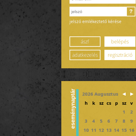
?
jelszó emlékeztető kérése
ászf
belépés
adatkezelés
regisztráció
eseménynaptár
2026 Augusztus
h
k
sz
cs
p
sz
v
1
2
3
4
5
6
7
8
9
10
11
12
13
14
15
16