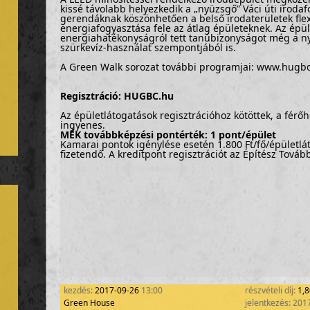
kissé távolabb helyezkedik a „nyüzsgő” Váci úti irodaf
gerendáknak köszönhetően a belső irodaterületek flexib
energiafogyasztása fele az átlag épületeknek. Az épü
energiahatékonyságról tett tanúbizonyságot még a ny
szürkevíz-használat szempontjából is.
A Green Walk sorozat további programjai: www.hugb
Regisztráció: HUGBC.hu
Az épületlátogatások regisztrációhoz kötöttek, a férőh
ingyenes.
MÉK továbbképzési pontérték: 1 pont/épület
Kamarai pontok igénylése esetén 1.800 Ft/fő/épületlát
fizetendő. A kreditpont regisztrációt az Építész Továb
kezdés:
2017-09-26
13:00
részvételi díj:
1,
Green House
jelentkezés: 201