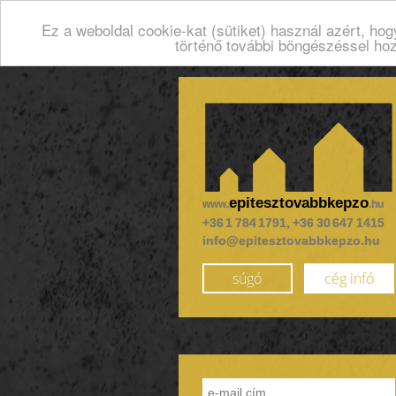
Ez a weboldal cookie-kat (sütiket) használ azért, ho
történő további böngészéssel ho
epitesztovabbkepzo
www.
.hu
+36 1 784 1791, +36 30 647 1415
info@epitesztovabbkepzo.hu
súgó
cég infó