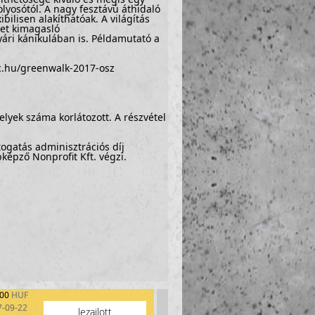
olyosótól. A nagy fesztávú áthidaló
ilisen alakíthatóak. A világítás
let kimagasló
ári kánikulában is. Példamutató a
c.hu/greenwalk-2017-osz
elyek száma korlátozott. A részvétel
ogatás adminisztrációs díj
bképző Nonprofit Kft. végzi.
800
HUF
7-09-22
lezajlott