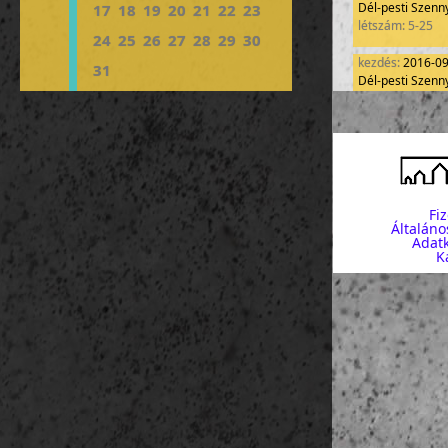
Dél-pesti Szenny
17
18
19
20
21
22
23
létszám: 5-25
24
25
26
27
28
29
30
kezdés:
2016-0
31
Dél-pesti Szenny
létszám: 1-7
Fi
Általáno
Adatk
K