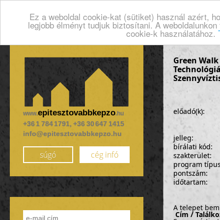
Ez a weboldal cookie-kat (sütiket) használ azért, 
legjobb élményt tudjuk biztosítani. A weboldalunkon
cookie-k használatához.
Green Walk 
Technológiák
Szennyvízti
előadó(k):
epitesztovabbkepzo
www.
.hu
+36 1 784 1791, +36 30 647 1415
info@epitesztovabbkepzo.hu
jelleg:
bírálati kód:
súgó
cég infó
szakterület:
program típu
pontszám:
időtartam:
A telepet bem
Cím / Találko