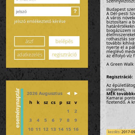
Szennyvíztiszt
Budapest szenn
?
A Dél-pesti S
A város növeke
jelszó emlékeztető kérése
biztosítani a
határértékekn
biogázüzem is
élelmiszereket
rothasztás sor
ászf
belépés
további kihívá
nyerte el a pá
meglévő meden
adatkezelés
regisztráció
az elfolyó víz
A Green Walk 
Regisztráci
Az épületlátog
ingyenes.
eseménynaptár
2026 Augusztus
MÉK továbbké
Kamarai pontok
h
k
sz
cs
p
sz
v
fizetendő. A k
1
2
3
4
5
6
7
8
9
10
11
12
13
14
15
16
kezdés:
2017-0