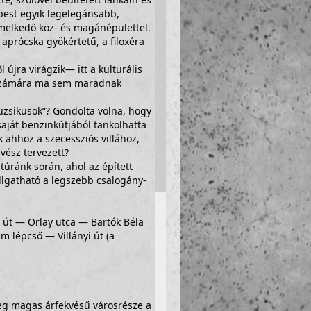
apest egyik legelegánsabb,
emelkedő köz- és magánépülettel.
aprócska gyökértetű, a filoxéra
újra virágzik— itt a kulturális
ő számára ma sem maradnak
uzsikusok”? Gondolta volna, hogy
saját benzinkútjából tankolhatta
 ahhoz a szecessziós villához,
ész tervezett?
úránk során, ahol az épített
hallgatható a legszebb csalogány-
 út — Orlay utca — Bartók Béla
m lépcső — Villányi út (a
leg magas árfekvésű városrésze a