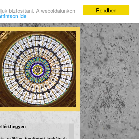
Rendben
juk biztosítani. A weboldalunkon
ttintson ide!
ellérthegyen
te, szőlővel beültetett lankáin és