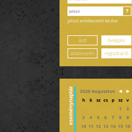
?
jelszó emlékeztető kérése
ászf
belépés
adatkezelés
regisztráció
eseménynaptár
2026 Augusztus
h
k
sz
cs
p
sz
v
1
2
3
4
5
6
7
8
9
10
11
12
13
14
15
16