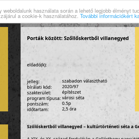
gy weboldalunk használata során a lehető legjobb élményt tud
zzájárul a cookie-k használatához.
További információkért ka
Porták között: Szőllőskertből villanegyed
előadó(k):
szabadon választható
jelleg:
2020/97
bírálati kód:
építészet
szakterület:
városi séta
program típusa:
0.5p
pontszám:
2,5 óra
időtartam:
Szőlőskertből villanegyed – kultúrtörténeti séta a G
A XIX. és XX. század fordulóján a Gellérthegy napsütöt