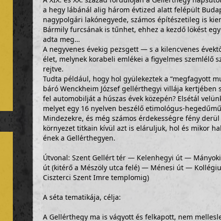
a hegy lábánál alig három évtized alatt felépült Bud
nagypolgári lakónegyede, számos építészetileg is ki
Bármily furcsának is tűnhet, ehhez a kezdő lökést egy 
adta meg…
A negyvenes évekig pezsgett — s a kilencvenes évektől 
élet, melynek korabeli emlékei a figyelmes szemlél
rejtve.
Tudta például, hogy hol gyülekeztek a “megfagyott m
báró Wenckheim József gellérthegyi villája kertjében 
fel automobilját a húszas évek közepén? Elsétál velünk
melyet egy 16 nyelven beszélő etimológus-hegedűműv
Mindezekre, és még számos érdekességre fény derül t
környezet titkain kívül azt is eláruljuk, hol és mikor 
ének a Gellérthegyen.
Útvonal: Szent Gellért tér — Kelenhegyi út — Mányoki
út (kitérő a Mészöly utca felé) — Ménesi út — Kollégiu
Ciszterci Szent Imre templomig)
A séta tematikája, célja:
A Gellérthegy ma is vágyott és felkapott, nem melles