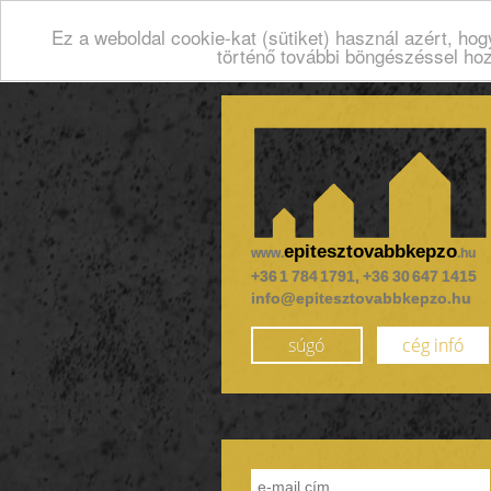
Ez a weboldal cookie-kat (sütiket) használ azért, ho
történő további böngészéssel ho
epitesztovabbkepzo
www.
.hu
+36 1 784 1791, +36 30 647 1415
info@epitesztovabbkepzo.hu
súgó
cég infó