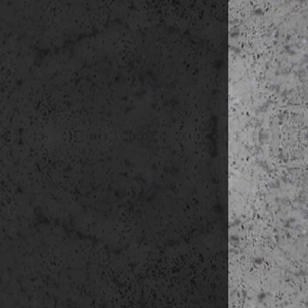
Az utazás terv
- a repülőjegy
- különbuszos 
- szállást köz
- vezetett sé
- az idegenvez
nem tartalmaz
- napközbeni e
- esetleges m
Utas baleset,