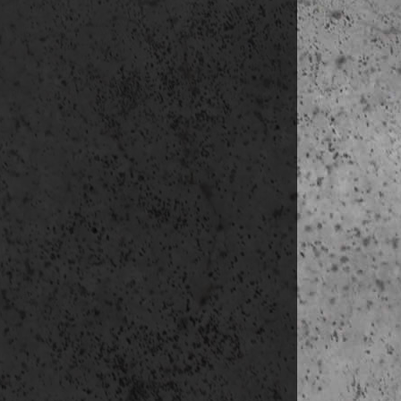
Aren
késő délután: 
Picass
4.
nap
(nov. 27.
reggeli 
08:30- közös
Carrer 
Capella 
Plaça F
Plaça de 
Archivo d
Museo de 
Plaça d
Capella 
Plaça de
Santa M
e b é d s
délután