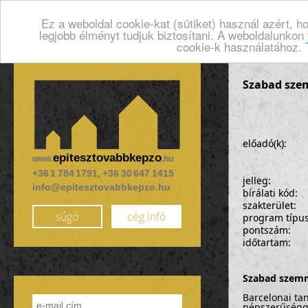
Ez a weboldal cookie-kat (sütiket) használ azért, 
legjobb élményt tudjuk biztosítani. A weboldalunkon
cookie-k használatához.
Szabad sze
előadó(k):
epitesztovabbkepzo
www.
.hu
+36 1 784 1791, +36 30 647 1415
jelleg:
info@epitesztovabbkepzo.hu
bírálati kód:
szakterület:
súgó
cég infó
program típu
pontszám:
időtartam:
Szabad szem
Barcelonai ta
népszerűséggel