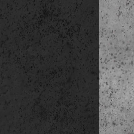
• Hotel
séta a 
délután sz
14:45 találk
15:00-15:30 k
15:30-
Colonia
17:00-17:20 tra
17:20 bejele
19:25-22:05
utaz
kb. 22:30 é
(A program kis m
Barcelonába r
segítve nézünk