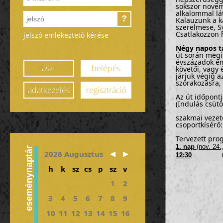
sokszor novemb
alkalommal lát
?
Kalauzunk a k
szerelmese, S
Csatlakozzon 
jelszó emlékeztető kérése
Négy napos t
út során megi
évszázadok eml
ászf
belépés
követői, vagy 
járjuk végig 
szórakozásra,
adatkezelés
regisztráció
Az út időpon
(Indulás csüt
szakmai veze
csoportkísérő
Tervezett pro
1. nap
(nov. 24.
eseménynaptár
2026 Augusztus
12:30
találkozó
14:30-17:05 u
h
k
sz
cs
p
sz
v
17:30-18:00 tr
kb 18:00 érkez
1
2
2. nap
(nov. 25.
3
4
5
6
7
8
9
reggeli 
10
11
12
13
14
15
16
08:30-09:30 kö
09:30-
10:30