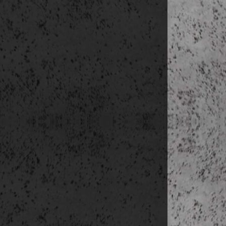
Plaça d
Séta a
Colon, Palau de
Museo 
Rambla 
Casa da 
Museo del
Gran Tea
Mercat 
késő délután sz
Centre de
MAC
5. nap
(nov. 28.
reggeli a ho
közle
délelőtt
(
(