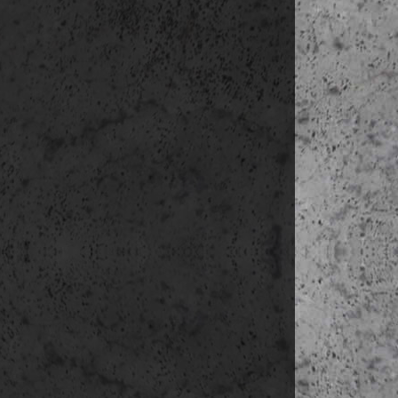
Zoo de 
Tor
Tor
Ara
Yac
Edif
Merc
e b é 
délután C
Hote
Torr
séta a kötél
Mon
Fond
Olimp
Pala
Torr
Pave
Caix
Pala
Fue
Pala
Museo