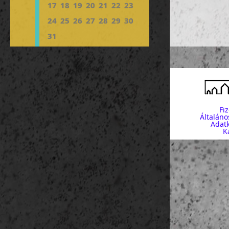
17
18
19
20
21
22
23
10:30-11:30 s
11:30
-12:30
24
25
26
27
28
29
30
12:30-14:30 sé
14:00- talá
31
Casa de
Casa F
Hotel
kb. 16:00-
Placa C
Fi
La Rambl
Általáno
szabad
Adatk
K
3.
nap
(nov. 26.
reggeli 
08:30- közle
délelőtt
Arc de Tr
Cit
Museo
Museo
Parroqui
Palau d
Parlament